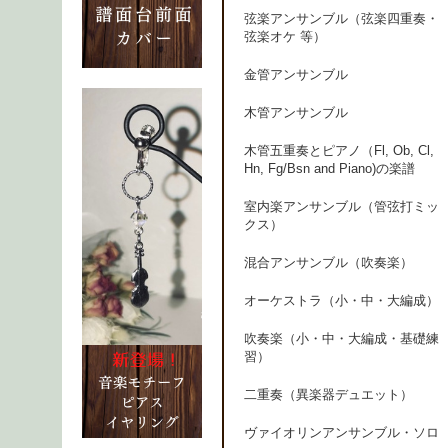
弦楽アンサンブル（弦楽四重奏・
弦楽オケ 等）
金管アンサンブル
木管アンサンブル
木管五重奏とピアノ（Fl, Ob, Cl,
Hn, Fg/Bsn and Piano)の楽譜
室内楽アンサンブル（管弦打ミッ
クス）
混合アンサンブル（吹奏楽）
オーケストラ（小・中・大編成）
吹奏楽（小・中・大編成・基礎練
習）
二重奏（異楽器デュエット）
ヴァイオリンアンサンブル・ソロ