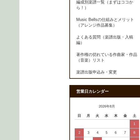
編成別楽譜一覧（まずはココか
ら！）
Music Bellsの仕組みとメリット
（アレンジ作品募集）
よくある質問（楽譜出版・入稿
編）
著作権の切れている作曲家・作品
（音楽）リスト
楽譜出版申込み・変更
営業日カレンダー
2026年8月
日
月
火
水
木
金
土
1
2
3
4
5
6
7
8