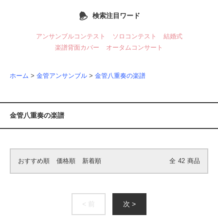
検索注目ワード
アンサンブルコンテスト
ソロコンテスト
結婚式
楽譜背面カバー
オータムコンサート
ホーム
>
金管アンサンブル
>
金管八重奏の楽譜
金管八重奏の楽譜
おすすめ順
価格順
新着順
全
42
商品
< 前
次 >