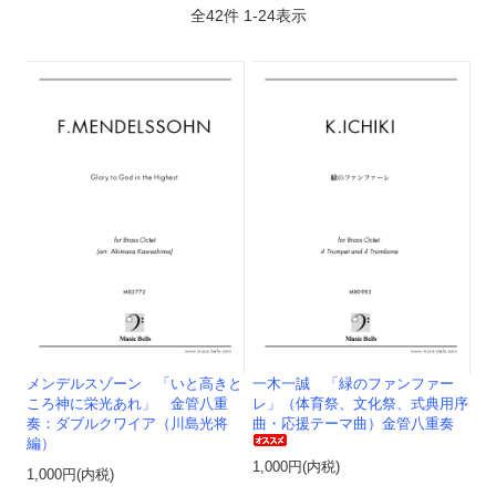
全
42
件
1
-
24
表示
メンデルスゾーン 「いと高きと
一木一誠 「緑のファンファー
ころ神に栄光あれ」 金管八重
レ」（体育祭、文化祭、式典用序
奏：ダブルクワイア（川島光将
曲・応援テーマ曲）金管八重奏
編）
1,000円(内税)
1,000円(内税)