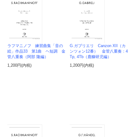
ラフマニノフ 練習曲集「音の
G.ガブリエリ Canzon XII（カ
絵」作品33 第1曲 ヘ短調 金
ンツォン12番） 金管八重奏：4
管八重奏（阿部 隆編）
Tp, 4Tb（鹿糠研児編）
1,200円(内税)
1,200円(内税)