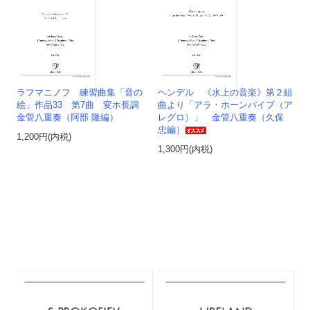
ラフマニノフ 練習曲集「音の
ヘンデル 《水上の音楽》第２組
絵」作品33 第7曲 変ホ長調
曲より「アラ・ホーンパイプ（ア
金管八重奏（阿部 隆編）
レグロ）」 金管八重奏（久保
忠編）
1,200円(内税)
1,300円(内税)