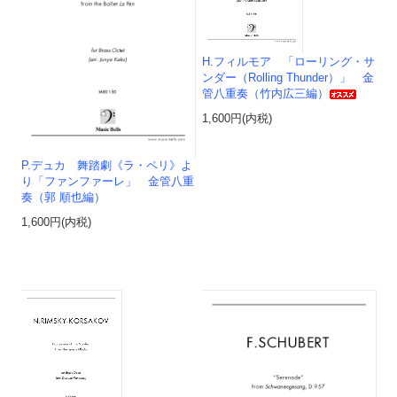
H.フィルモア 「ローリング・サ
ンダー（Rolling Thunder）」 金
管八重奏（竹内広三編）
1,600円(内税)
P.デュカ 舞踏劇《ラ・ペリ》よ
り「ファンファーレ」 金管八重
奏（郭 順也編）
1,600円(内税)