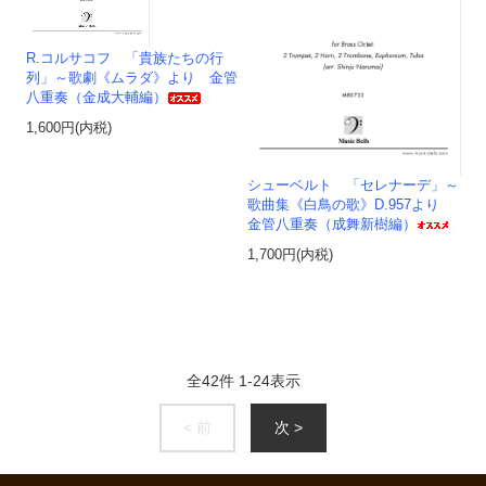
R.コルサコフ 「貴族たちの行
列」～歌劇《ムラダ》より 金管
八重奏（金成大輔編）
1,600円(内税)
シューベルト 「セレナーデ」～
歌曲集《白鳥の歌》D.957より
金管八重奏（成舞新樹編）
1,700円(内税)
全
42
件
1
-
24
表示
< 前
次 >