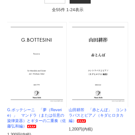
全
55
件
1
-
24
表示
G.ボッテシーニ 「夢（Reveri
山田耕筰 「赤とんぼ」 コント
e）」 マンドラ（または任意の
ラバスとピアノ（キダヒロタカ
旋律楽器）とギターの二重奏（佐
編）
藤弘和編）
1,200円(内税)
1,300円(内税)