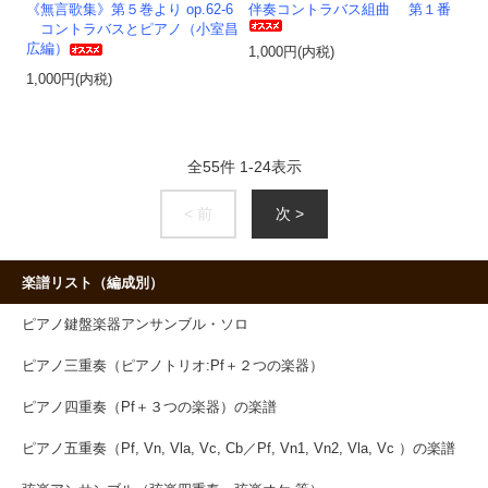
《無言歌集》第５巻より op.62-6
伴奏コントラバス組曲 第１番
コントラバスとピアノ（小室昌
広編）
1,000円(内税)
1,000円(内税)
全
55
件
1
-
24
表示
< 前
次 >
楽譜リスト（編成別）
ピアノ鍵盤楽器アンサンブル・ソロ
ピアノ三重奏（ピアノトリオ:Pf＋２つの楽器）
ピアノ四重奏（Pf＋３つの楽器）の楽譜
ピアノ五重奏（Pf, Vn, Vla, Vc, Cb／Pf, Vn1, Vn2, Vla, Vc ）の楽譜