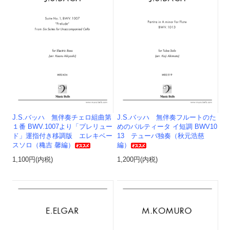
J.S.バッハ 無伴奏チェロ組曲第
J.S.バッハ 無伴奏フルートのた
１番 BWV.1007より「プレリュー
めのパルティータ イ短調 BWV10
ド」運指付き移調版 エレキベー
13 テューバ独奏（秋元浩慈
スソロ（穐吉 馨編）
編）
1,100円(内税)
1,200円(内税)