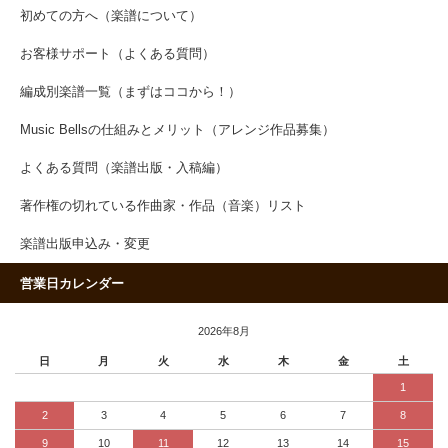
初めての方へ（楽譜について）
お客様サポート（よくある質問）
編成別楽譜一覧（まずはココから！）
Music Bellsの仕組みとメリット（アレンジ作品募集）
よくある質問（楽譜出版・入稿編）
著作権の切れている作曲家・作品（音楽）リスト
楽譜出版申込み・変更
営業日カレンダー
2026年8月
日
月
火
水
木
金
土
1
2
3
4
5
6
7
8
9
10
11
12
13
14
15