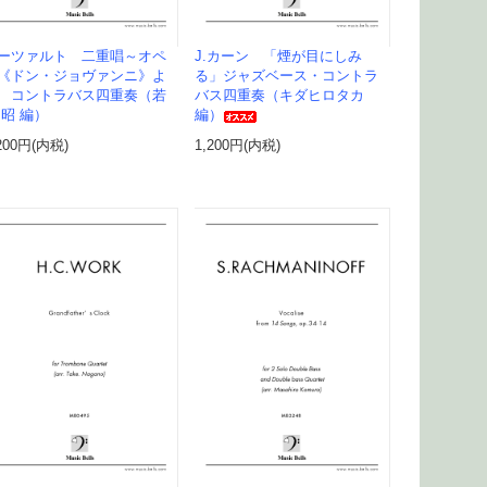
ーツァルト 二重唱～オペ
J.カーン 「煙が目にしみ
《ドン・ジョヴァンニ》よ
る」ジャズベース・コントラ
 コントラバス四重奏（若
バス四重奏（キダヒロタカ
 昭 編）
編）
200円(内税)
1,200円(内税)