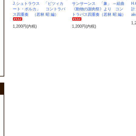
J.シュトラウス 「ピツィカ
サンサーンス 「象」 ～組曲
H
ート・ポルカ」 コントラバ
《動物の謝肉祭》より コン
計
ス四重奏 （若林 昭 編）
トラバス四重奏（若林 昭 編）
ak
1,
1,200円(内税)
1,200円(内税)