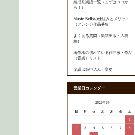
編成別楽譜一覧（まずはココか
ら！）
Music Bellsの仕組みとメリット
（アレンジ作品募集）
よくある質問（楽譜出版・入稿
編）
著作権の切れている作曲家・作品
（音楽）リスト
楽譜出版申込み・変更
営業日カレンダー
2026年8月
日
月
火
水
木
金
土
1
2
3
4
5
6
7
8