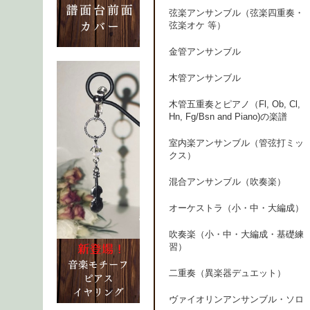
弦楽アンサンブル（弦楽四重奏・
弦楽オケ 等）
金管アンサンブル
木管アンサンブル
木管五重奏とピアノ（Fl, Ob, Cl,
Hn, Fg/Bsn and Piano)の楽譜
室内楽アンサンブル（管弦打ミッ
クス）
混合アンサンブル（吹奏楽）
オーケストラ（小・中・大編成）
吹奏楽（小・中・大編成・基礎練
習）
二重奏（異楽器デュエット）
ヴァイオリンアンサンブル・ソロ