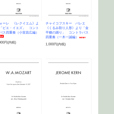
ォーレ 《レクイエム》よ
チャイコフスキー バレエ
「ピエ・イエズ」 コント
《くるみ割り人形》より「金
バス四重奏（小室昌広編）
平糖の踊り」 コントラバス
四重奏（一木一誠編）
000円(内税)
1,000円(内税)