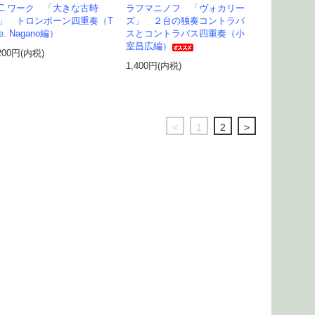
.C.ワーク 「大きな古時
ラフマニノフ 「ヴォカリー
」 トロンボーン四重奏（T
ズ」 ２台の独奏コントラバ
e. Nagano編）
スとコントラバス四重奏（小
室昌広編）
200円(内税)
1,400円(内税)
<
1
2
>