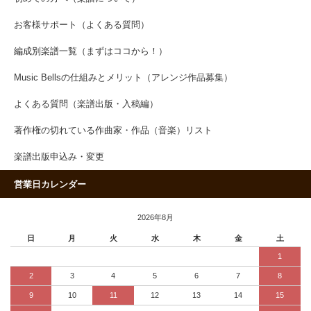
お客様サポート（よくある質問）
編成別楽譜一覧（まずはココから！）
Music Bellsの仕組みとメリット（アレンジ作品募集）
よくある質問（楽譜出版・入稿編）
著作権の切れている作曲家・作品（音楽）リスト
楽譜出版申込み・変更
営業日カレンダー
2026年8月
日
月
火
水
木
金
土
1
2
3
4
5
6
7
8
9
10
11
12
13
14
15