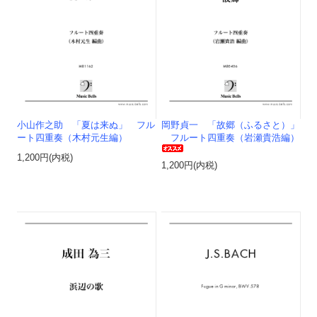
小山作之助 「夏は来ぬ」 フル
岡野貞一 「故郷（ふるさと）」
ート四重奏（木村元生編）
フルート四重奏（岩瀬貴浩編）
1,200円(内税)
1,200円(内税)