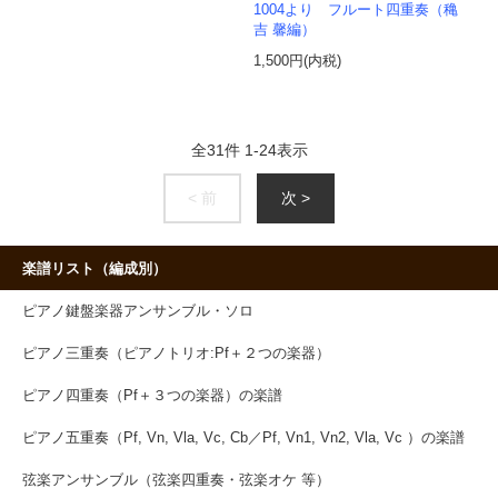
1004より フルート四重奏（穐
吉 馨編）
1,500円(内税)
全
31
件
1
-
24
表示
< 前
次 >
楽譜リスト（編成別）
ピアノ鍵盤楽器アンサンブル・ソロ
ピアノ三重奏（ピアノトリオ:Pf＋２つの楽器）
ピアノ四重奏（Pf＋３つの楽器）の楽譜
ピアノ五重奏（Pf, Vn, Vla, Vc, Cb／Pf, Vn1, Vn2, Vla, Vc ）の楽譜
弦楽アンサンブル（弦楽四重奏・弦楽オケ 等）