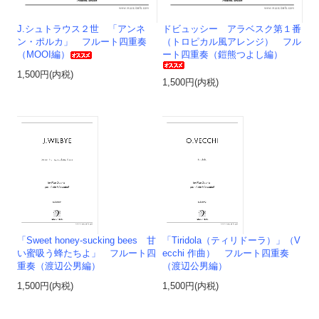
J.シュトラウス２世 「アンネ
ドビュッシー アラベスク第１番
ン・ポルカ」 フルート四重奏
（トロピカル風アレンジ） フル
（MOOI編）
ート四重奏（鎧熊つよし編）
1,500円(内税)
1,500円(内税)
「Sweet honey-sucking bees 甘
「Tiridola（ティリドーラ）」（V
い蜜吸う蜂たちよ」 フルート四
ecchi 作曲） フルート四重奏
重奏（渡辺公男編）
（渡辺公男編）
1,500円(内税)
1,500円(内税)