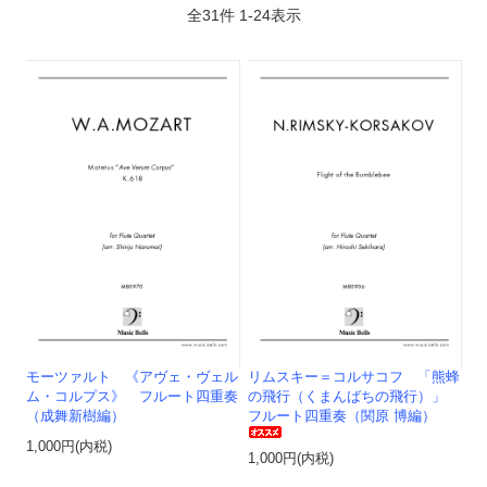
全
31
件
1
-
24
表示
モーツァルト 《アヴェ・ヴェル
リムスキー＝コルサコフ 「熊蜂
ム・コルプス》 フルート四重奏
の飛行（くまんばちの飛行）」
（成舞新樹編）
フルート四重奏（関原 博編）
1,000円(内税)
1,000円(内税)