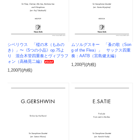
シベリウス 「樅の木（もみの
ムソルグスキー 「蚤の歌（Son
き）」〜《5つの小品》op.75よ
g of the Flea）」 サックス四重
り 混合木管四重奏とヴィブラフ
奏：AATB（宮島健太編）
ォン（高橋晃二編）
1,200円(内税)
1,200円(内税)