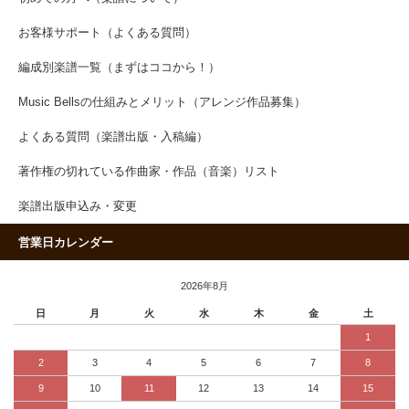
お客様サポート（よくある質問）
編成別楽譜一覧（まずはココから！）
Music Bellsの仕組みとメリット（アレンジ作品募集）
よくある質問（楽譜出版・入稿編）
著作権の切れている作曲家・作品（音楽）リスト
楽譜出版申込み・変更
営業日カレンダー
2026年8月
日
月
火
水
木
金
土
1
2
3
4
5
6
7
8
9
10
11
12
13
14
15