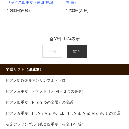
サックス四重奏（蓬田 梓編）
右 編）
1,200円(内税)
1,200円(内税)
全
63
件
1
-
24
表示
< 前
次 >
楽譜リスト（編成別）
ピアノ鍵盤楽器アンサンブル・ソロ
ピアノ三重奏（ピアノトリオ:Pf＋２つの楽器）
ピアノ四重奏（Pf＋３つの楽器）の楽譜
ピアノ五重奏（Pf, Vn, Vla, Vc, Cb／Pf, Vn1, Vn2, Vla, Vc ）の楽譜
弦楽アンサンブル（弦楽四重奏・弦楽オケ 等）