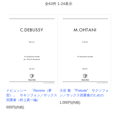
全
63
件
1
-
24
表示
ドビュッシー 「Reverie（夢
大谷 雅 "Prelude" サクソフォ
想）」 サキソフォン／サックス
ン／サックス四重奏のための
四重奏（村上真一編）
1,000円(内税)
600円(内税)