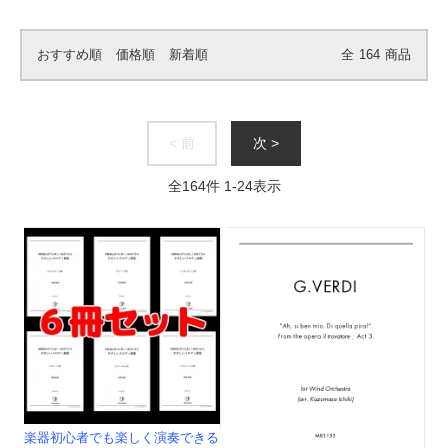
おすすめ順
価格順
新着順
全
164
商品
< 前
次 >
全
164
件
1
-
24
表示
楽器初心者でも楽しく演奏できる