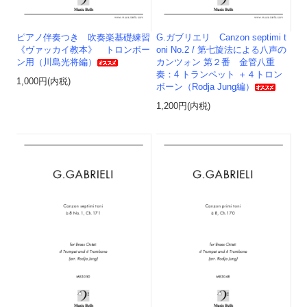
ピアノ伴奏つき 吹奏楽基礎練習
G.ガブリエリ Canzon septimi t
《ヴァッカイ教本》 トロンボー
oni No.2 / 第七旋法による八声の
ン用（川島光将編）
カンツォン 第２番 金管八重
奏：4 トランペット ＋４トロン
1,000円(内税)
ボーン（Rodja Jung編）
1,200円(内税)