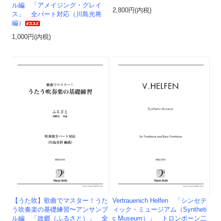
ル編 「アメイジング・グレイ
2,800円(内税)
ス」 全パート対応（川島光将
編）
1,000円(内税)
【うた吹】歌曲でマスター！うた
Vertrauenich Helfen 「シンセテ
う吹奏楽の基礎練習〜アンサンブ
ィック・ミュージアム（Syntheti
ル編 「故郷（ふるさと）」 全
c Museum）」 トロンボーン二