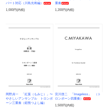
パート対応（川島光将編）
重奏
1,000円(内税)
1,200円(内税)
岡野貞一 「紅葉（もみじ）」〜
宮川啓二 「Imageless」 （ト
やさしいアンサンブル トロンボ
ロンボーン四重奏）
ーン三重奏（鎧熊つよし編）
1,500円(内税)