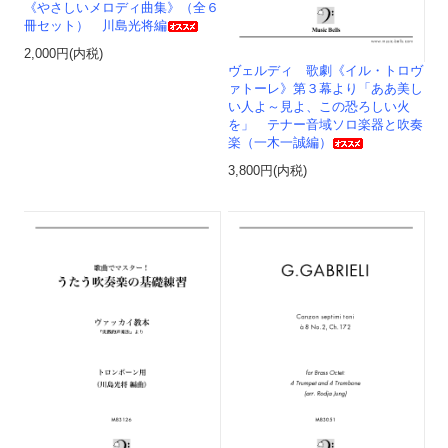
《やさしいメロディ曲集》（全６
冊セット） 川島光将編
2,000円(内税)
ヴェルディ 歌劇《イル・トロヴ
ァトーレ》第３幕より「ああ美し
い人よ～見よ、この恐ろしい火
を」 テナー音域ソロ楽器と吹奏
楽（一木一誠編）
3,800円(内税)