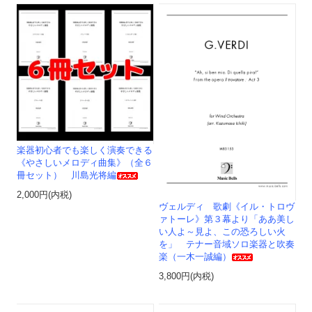
楽器初心者でも楽しく演奏できる
《やさしいメロディ曲集》（全６
冊セット） 川島光将編
2,000円(内税)
ヴェルディ 歌劇《イル・トロヴ
ァトーレ》第３幕より「ああ美し
い人よ～見よ、この恐ろしい火
を」 テナー音域ソロ楽器と吹奏
楽（一木一誠編）
3,800円(内税)