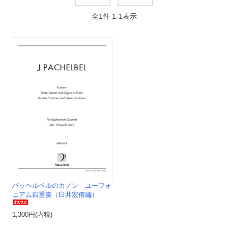
全
1
件
1
-
1
表示
パッヘルベルのカノン ユーフォ
ニアム四重奏（臼井宏侑編）
1,300円(内税)