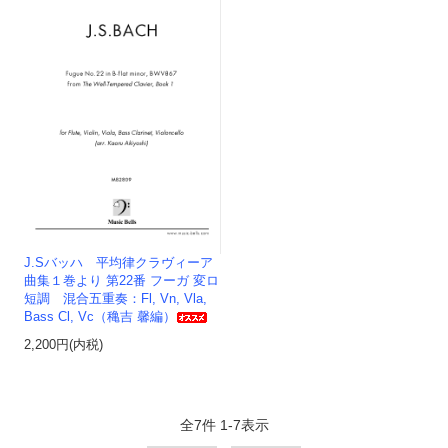
J.Sバッハ 平均律クラヴィーア
曲集１巻より 第22番 フーガ 変ロ
短調 混合五重奏：Fl, Vn, Vla,
Bass Cl, Vc（穐吉 馨編）
2,200円(内税)
全
7
件
1
-
7
表示