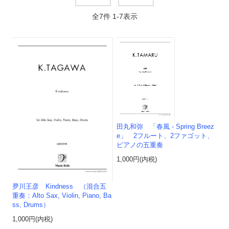
全
7
件
1
-
7
表示
田丸和弥 「春風 - Spring Breez
e」 2フルート、2ファゴット、
ピアノの五重奏
1,000円(内税)
夛川王彦 Kindness （混合五
重奏：Alto Sax, Violin, Piano, Ba
ss, Drums）
1,000円(内税)