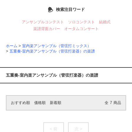
検索注目ワード
アンサンブルコンテスト
ソロコンテスト
結婚式
楽譜背面カバー
オータムコンサート
ホーム
>
室内楽アンサンブル（管弦打ミックス）
>
五重奏-室内楽アンサンブル（管弦打楽器）の楽譜
五重奏-室内楽アンサンブル（管弦打楽器）の楽譜
おすすめ順
価格順
新着順
全
7
商品
< 前
次 >