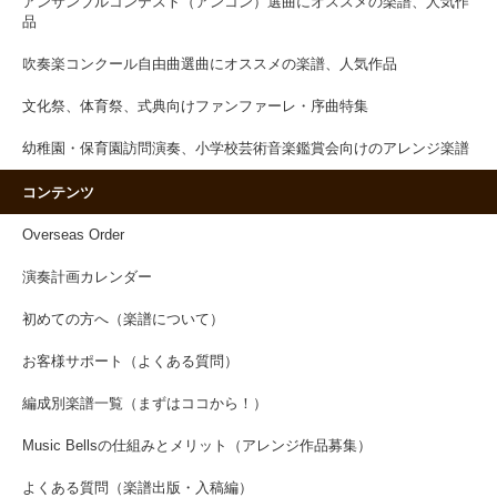
アンサンブルコンテスト（アンコン）選曲にオススメの楽譜、人気作
品
吹奏楽コンクール自由曲選曲にオススメの楽譜、人気作品
文化祭、体育祭、式典向けファンファーレ・序曲特集
幼稚園・保育園訪問演奏、小学校芸術音楽鑑賞会向けのアレンジ楽譜
コンテンツ
Overseas Order
演奏計画カレンダー
初めての方へ（楽譜について）
お客様サポート（よくある質問）
編成別楽譜一覧（まずはココから！）
Music Bellsの仕組みとメリット（アレンジ作品募集）
よくある質問（楽譜出版・入稿編）