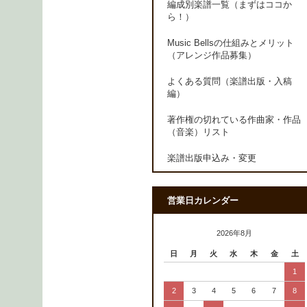
編成別楽譜一覧（まずはココか
ら！）
Music Bellsの仕組みとメリット
（アレンジ作品募集）
よくある質問（楽譜出版・入稿
編）
著作権の切れている作曲家・作品
（音楽）リスト
楽譜出版申込み・変更
営業日カレンダー
2026年8月
日
月
火
水
木
金
土
1
2
3
4
5
6
7
8