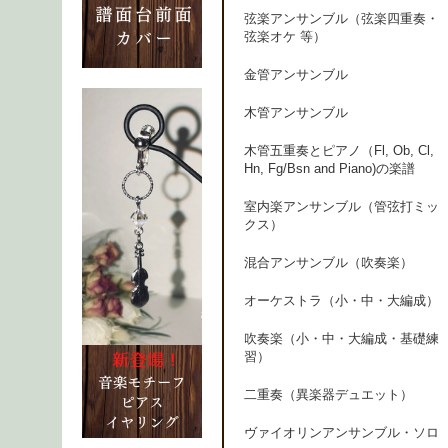
弦楽アンサンブル（弦楽四重奏・
弦楽オケ 等）
金管アンサンブル
木管アンサンブル
木管五重奏とピアノ（Fl, Ob, Cl,
Hn, Fg/Bsn and Piano)の楽譜
室内楽アンサンブル（管弦打ミッ
クス）
混合アンサンブル（吹奏楽）
オーケストラ（小・中・大編成）
吹奏楽（小・中・大編成・基礎練
習）
二重奏（異楽器デュエット）
ヴァイオリンアンサンブル・ソロ