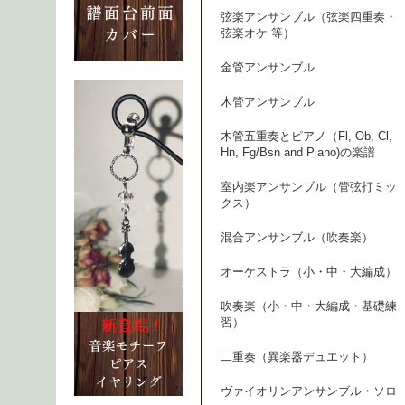
弦楽アンサンブル（弦楽四重奏・
弦楽オケ 等）
金管アンサンブル
木管アンサンブル
木管五重奏とピアノ（Fl, Ob, Cl,
Hn, Fg/Bsn and Piano)の楽譜
室内楽アンサンブル（管弦打ミッ
クス）
混合アンサンブル（吹奏楽）
オーケストラ（小・中・大編成）
吹奏楽（小・中・大編成・基礎練
習）
二重奏（異楽器デュエット）
ヴァイオリンアンサンブル・ソロ