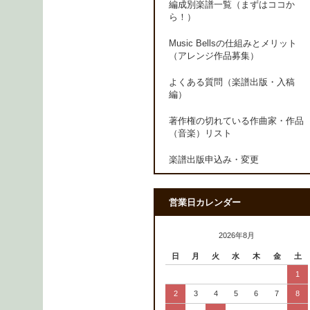
編成別楽譜一覧（まずはココか
ら！）
Music Bellsの仕組みとメリット
（アレンジ作品募集）
よくある質問（楽譜出版・入稿
編）
著作権の切れている作曲家・作品
（音楽）リスト
楽譜出版申込み・変更
営業日カレンダー
2026年8月
日
月
火
水
木
金
土
1
2
3
4
5
6
7
8