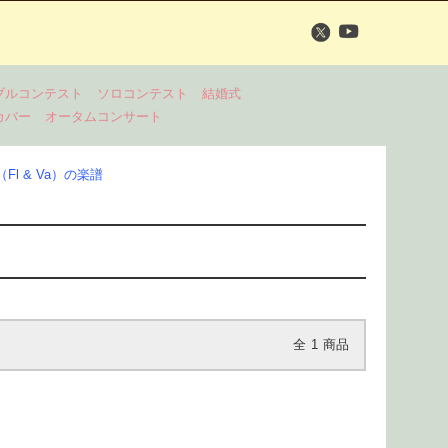
ブルコンテスト
ソロコンテスト
結婚式
カバー
オータムコンサート
l & Va）の楽譜
全
1
商品