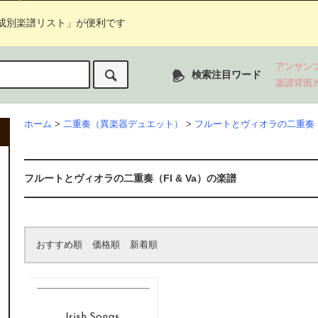
成別楽譜リスト」が便利です
アンサン
検索注目ワード
楽譜背面
ホーム
>
二重奏（異楽器デュエット）
>
フルートとヴィオラの二重奏（F
フルートとヴィオラの二重奏（Fl & Va）の楽譜
おすすめ順
価格順
新着順