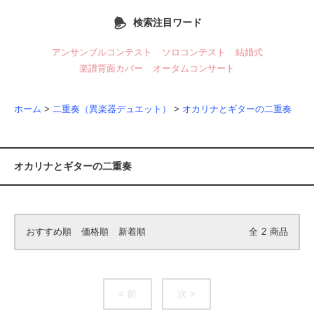
検索注目ワード
アンサンブルコンテスト
ソロコンテスト
結婚式
楽譜背面カバー
オータムコンサート
ホーム
>
二重奏（異楽器デュエット）
>
オカリナとギターの二重奏
オカリナとギターの二重奏
おすすめ順
価格順
新着順
全
2
商品
< 前
次 >