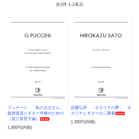
全
2
件
1
-
2
表示
プッチーニ 「私のお父さん」
佐藤弘和 「オカリナの夢」 オ
旋律楽器とギター伴奏のための
カリナとギターの二重奏
（直江香世子編）
1,300円(内税)
1,000円(内税)