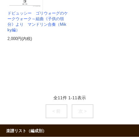
ドビュッシー ゴリウォーグのケ
ークウォーク～組曲《子供の領
分》より マンドリン合奏（Mik
ky編）
2,000円(内税)
全
11
件
1
-
11
表示
< 前
次 >
楽譜リスト（編成別）