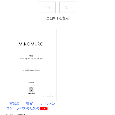
< 前
次 >
全
1
件
1
-
1
表示
小室昌広 「響宴」 マリンバと
コントラバスのための