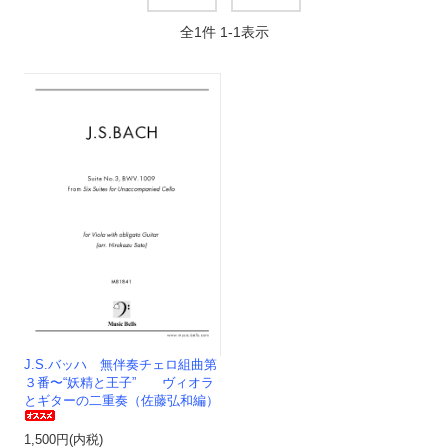
全
1
件
1
-
1
表示
J.S.バッハ 無伴奏チェロ組曲第
３番〜“妖精と王子” ヴィオラ
とギターの二重奏（佐藤弘和編）
1,500円(内税)