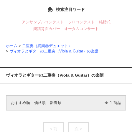
検索注目ワード
アンサンブルコンテスト
ソロコンテスト
結婚式
楽譜背面カバー
オータムコンサート
ホーム
>
二重奏（異楽器デュエット）
>
ヴィオラとギターの二重奏（Viola & Guitar）の楽譜
ヴィオラとギターの二重奏（Viola & Guitar）の楽譜
おすすめ順
価格順
新着順
全
1
商品
< 前
次 >