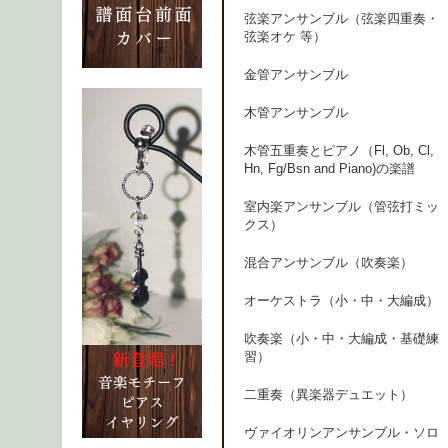
弦楽アンサンブル（弦楽四重奏・
弦楽オケ 等）
金管アンサンブル
木管アンサンブル
木管五重奏とピアノ（Fl, Ob, Cl,
Hn, Fg/Bsn and Piano)の楽譜
室内楽アンサンブル（管弦打ミッ
クス）
混合アンサンブル（吹奏楽）
オーケストラ（小・中・大編成）
吹奏楽（小・中・大編成・基礎練
習）
二重奏（異楽器デュエット）
ヴァイオリンアンサンブル・ソロ