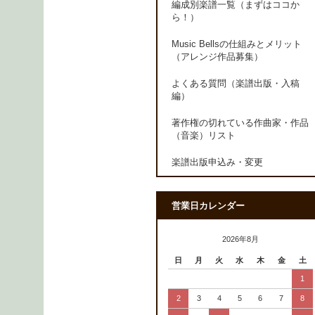
編成別楽譜一覧（まずはココか
ら！）
Music Bellsの仕組みとメリット
（アレンジ作品募集）
よくある質問（楽譜出版・入稿
編）
著作権の切れている作曲家・作品
（音楽）リスト
楽譜出版申込み・変更
営業日カレンダー
2026年8月
日
月
火
水
木
金
土
1
2
3
4
5
6
7
8