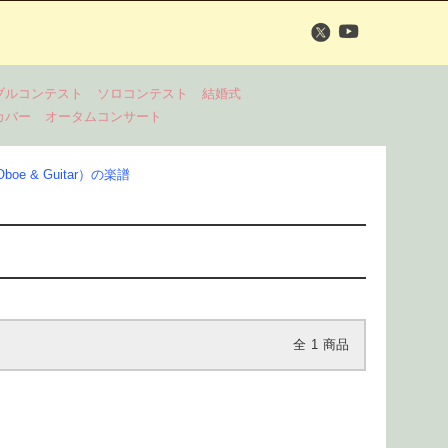
ブルコンテスト
ソロコンテスト
結婚式
カバー
オータムコンサート
 & Guitar）の楽譜
全
1
商品