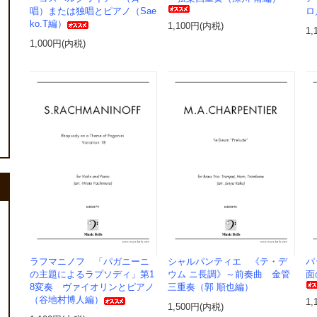
唱）または独唱とピアノ（Sae
ロ
ko.T編）
1,100円(内税)
1,
1,000円(内税)
ラフマニノフ 「パガニーニ
シャルパンティエ 《テ・デ
パ
の主題によるラプソディ」第1
ウム ニ長調》～前奏曲 金管
面
8変奏 ヴァイオリンとピアノ
三重奏（郭 順也編）
（谷地村博人編）
1,
1,500円(内税)