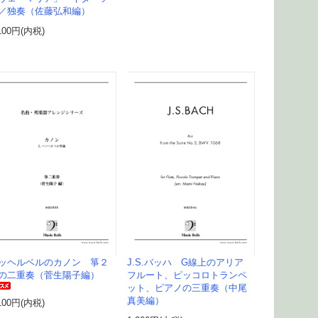
／独奏（佐藤弘和編）
100円(内税)
ッヘルベルのカノン 箏２
J.S.バッハ G線上のアリア
の二重奏（菅生陽子編）
フルート、ピッコロトランペ
ット、ピアノの三重奏（中尾
真美編）
100円(内税)