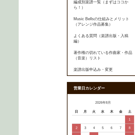
編成別楽譜一覧（まずはココか
ら！）
Music Bellsの仕組みとメリット
（アレンジ作品募集）
よくある質問（楽譜出版・入稿
編）
著作権の切れている作曲家・作品
（音楽）リスト
楽譜出版申込み・変更
営業日カレンダー
2026年8月
日
月
火
水
木
金
土
1
2
3
4
5
6
7
8