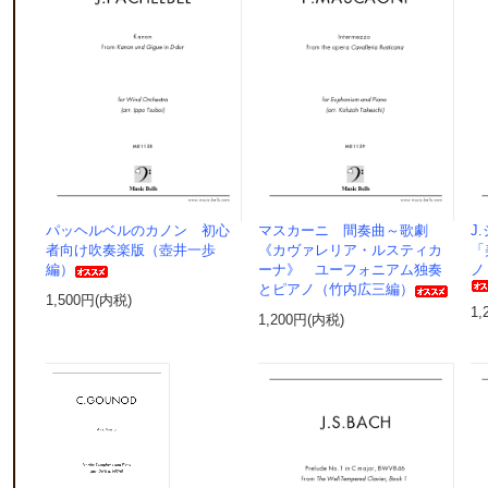
パッヘルベルのカノン 初心
マスカーニ 間奏曲～歌劇
J
者向け吹奏楽版（壺井一歩
《カヴァレリア・ルスティカ
「
編）
ーナ》 ユーフォニアム独奏
ノ
とピアノ（竹内広三編）
1,500円(内税)
1,
1,200円(内税)