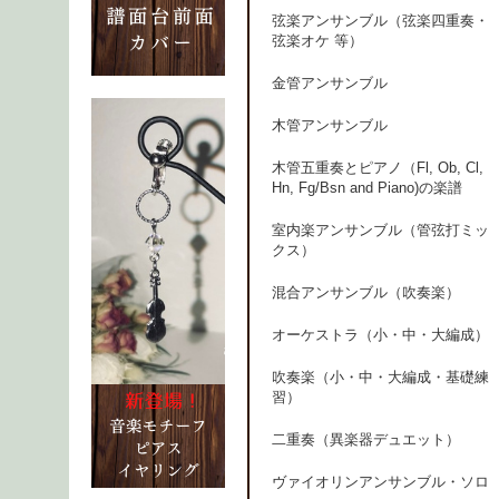
弦楽アンサンブル（弦楽四重奏・
弦楽オケ 等）
金管アンサンブル
木管アンサンブル
木管五重奏とピアノ（Fl, Ob, Cl,
Hn, Fg/Bsn and Piano)の楽譜
室内楽アンサンブル（管弦打ミッ
クス）
混合アンサンブル（吹奏楽）
オーケストラ（小・中・大編成）
吹奏楽（小・中・大編成・基礎練
習）
二重奏（異楽器デュエット）
ヴァイオリンアンサンブル・ソロ