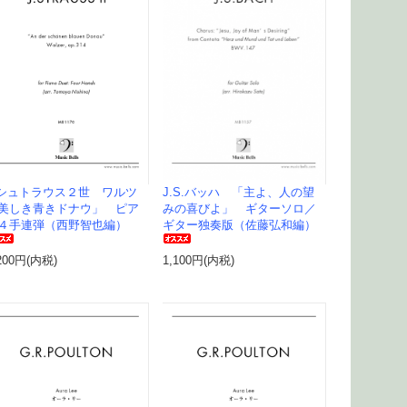
J.S.バッハ 「主よ、人の望
.シュトラウス２世 ワルツ
みの喜びよ」 ギターソロ／
美しき青きドナウ」 ピア
ギター独奏版（佐藤弘和編）
４手連弾（西野智也編）
1,100円(内税)
200円(内税)