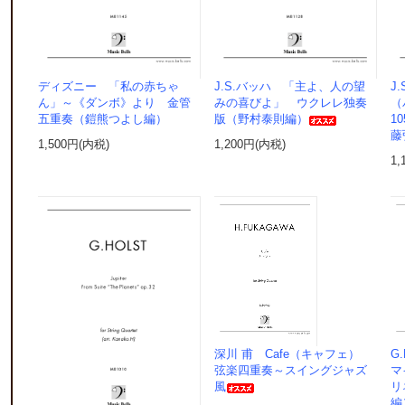
ディズニー 「私の赤ちゃ
J.S.バッハ 「主よ、人の望
J
ん」～《ダンボ》より 金管
みの喜びよ」 ウクレレ独奏
（
五重奏（鎧熊つよし編）
版（野村泰則編）
1
藤
1,500円(内税)
1,200円(内税)
1,
深川 甫 Cafe（キャフェ）
G
弦楽四重奏～スイングジャズ
マ
風
リ
編