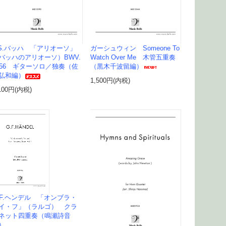
.S.バッハ 「アリオーソ」
ガーシュウィン Someone To
バッハのアリオーソ）BWV.
Watch Over Me 木管五重奏
056 ギターソロ／独奏（佐
（黒木千波留編）
弘和編）
1,500円(内税)
100円(内税)
.F.ヘンデル 「オンブラ・
イ・フ」（ラルゴ） クラ
ネット四重奏（鳴瀬詩音
）