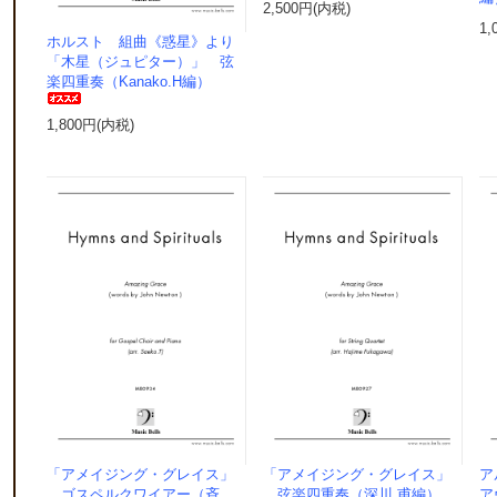
2,500円(内税)
1,
ホルスト 組曲《惑星》より
「木星（ジュピター）」 弦
楽四重奏（Kanako.H編）
1,800円(内税)
「アメイジング・グレイス」
「アメイジング・グレイス」
ア
ゴスペルクワイアー（斉
弦楽四重奏（深川 甫編）
ア