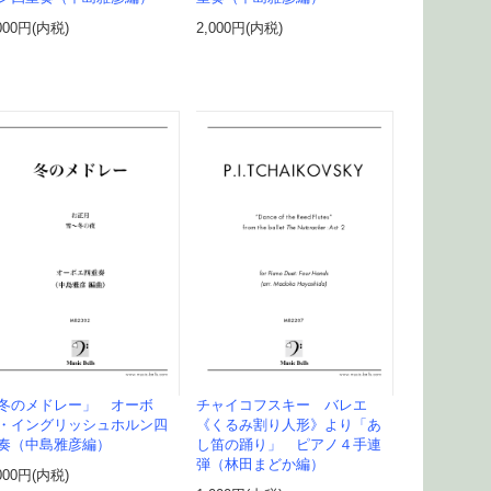
000円(内税)
2,000円(内税)
冬のメドレー」 オーボ
チャイコフスキー バレエ
・イングリッシュホルン四
《くるみ割り人形》より「あ
奏（中島雅彦編）
し笛の踊り」 ピアノ４手連
弾（林田まどか編）
000円(内税)