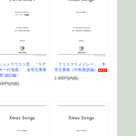
.シュトラウス１世 「ラデ
「クリスマスメドレー」 木
キー行進曲」 金管五重奏
管五重奏（中島雅彦編）
都 誠紀編）
2,400円(内税)
500円(内税)