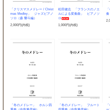
「クリスマスメドレー / Christ
松田健志 「フランスのノエ
「
mas Medley」 ジャズピアノ
ルによる変奏曲」 ピアノソ
奏
ソロ（森 響斗編）
ロ
2,
2,000円(内税)
1,000円(内税)
「冬のメドレー」 ホルン四
「冬のメドレー」 フルート
「
重奏（中島雅彦編）
四重奏（中島雅彦編）
ー