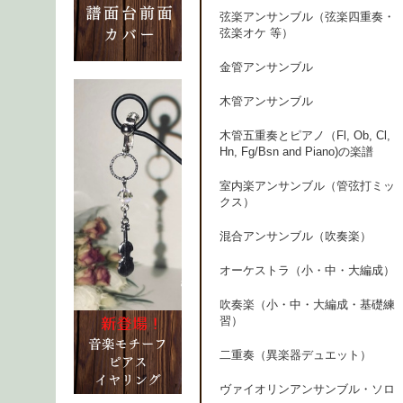
弦楽アンサンブル（弦楽四重奏・
弦楽オケ 等）
金管アンサンブル
木管アンサンブル
木管五重奏とピアノ（Fl, Ob, Cl,
Hn, Fg/Bsn and Piano)の楽譜
室内楽アンサンブル（管弦打ミッ
クス）
混合アンサンブル（吹奏楽）
オーケストラ（小・中・大編成）
吹奏楽（小・中・大編成・基礎練
習）
二重奏（異楽器デュエット）
ヴァイオリンアンサンブル・ソロ