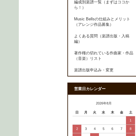
編成別楽譜一覧（まずはココか
ら！）
Music Bellsの仕組みとメリット
（アレンジ作品募集）
よくある質問（楽譜出版・入稿
編）
著作権の切れている作曲家・作品
（音楽）リスト
楽譜出版申込み・変更
営業日カレンダー
2026年8月
日
月
火
水
木
金
土
1
2
3
4
5
6
7
8