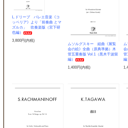
L.ドリーブ バレエ音楽《コ
ッペリア》より「前奏曲 とマ
ズルカ」 吹奏楽版（宮下研
也編）
3,800円(内税)
ムソルグスキー 組曲《展覧
ム
会の絵》全曲（原典準拠）木
会
管五重奏版 Vol.1（黒木千波留
管
編）
編
1,400円(内税)
1,