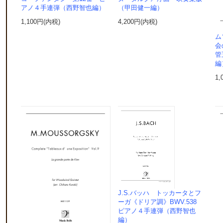
アノ４手連弾（西野智也編）
（甲田健一編）
1,100円(内税)
4,200円(内税)
ム
会
管
編
1,
J.S.バッハ トッカータとフ
ーガ《ドリア調》BWV.538
ピアノ４手連弾（西野智也
編）