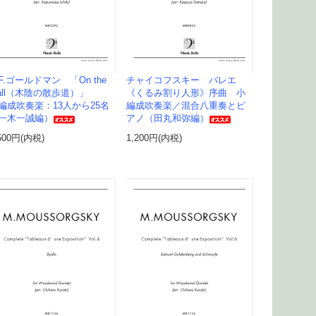
.F.ゴールドマン 「On the
チャイコフスキー バレエ
all（木陰の散歩道）」
《くるみ割り人形》序曲 小
編成吹奏楽：13人から25名
編成吹奏楽／混合八重奏とピ
一木一誠編）
アノ（田丸和弥編）
500円(内税)
1,200円(内税)