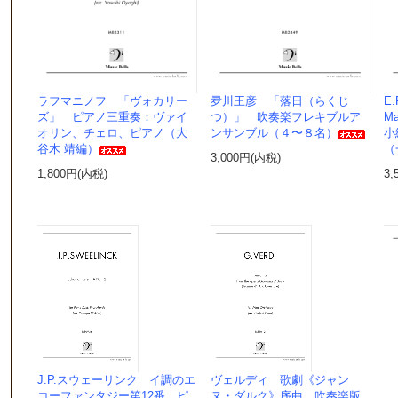
ラフマニノフ 「ヴォカリー
夛川王彦 「落日（らくじ
E
ズ」 ピアノ三重奏：ヴァイ
つ）」 吹奏楽フレキブルア
M
オリン、チェロ、ピアノ（大
ンサンブル（４〜８名）
小
谷木 靖編）
（
3,000円(内税)
1,800円(内税)
3,
J.P.スウェーリンク イ調のエ
ヴェルディ 歌劇《ジャン
コーファンタジー第12番 ピ
ヌ・ダルク》序曲 吹奏楽版