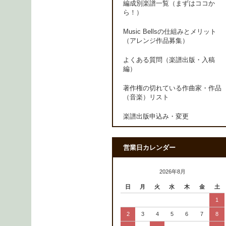
編成別楽譜一覧（まずはココか
ら！）
Music Bellsの仕組みとメリット
（アレンジ作品募集）
よくある質問（楽譜出版・入稿
編）
著作権の切れている作曲家・作品
（音楽）リスト
楽譜出版申込み・変更
営業日カレンダー
2026年8月
日
月
火
水
木
金
土
1
2
3
4
5
6
7
8