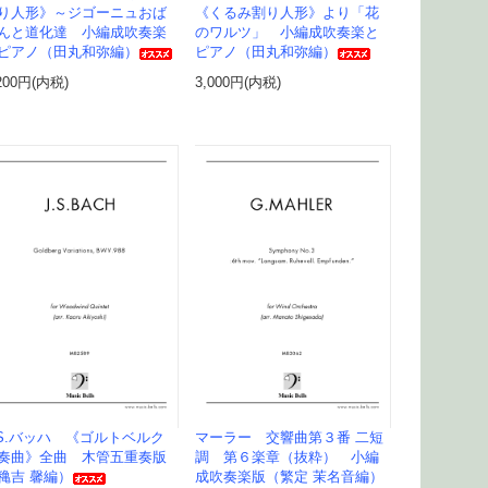
り人形》～ジゴーニュおば
《くるみ割り人形》より「花
んと道化達 小編成吹奏楽
のワルツ」 小編成吹奏楽と
ピアノ（田丸和弥編）
ピアノ（田丸和弥編）
200円(内税)
3,000円(内税)
.S.バッハ 《ゴルトベルク
マーラー 交響曲第３番 二短
奏曲》全曲 木管五重奏版
調 第６楽章（抜粋） 小編
穐吉 馨編）
成吹奏楽版（繁定 茉名音編）