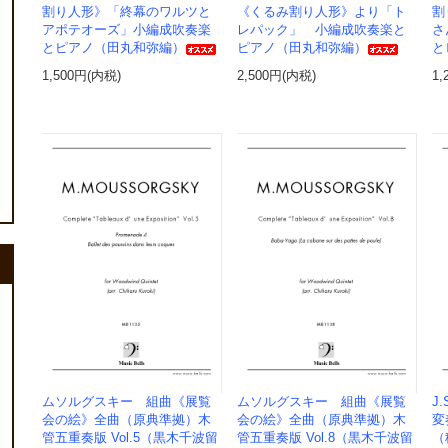
割り人形》「終幕のワルツと
《くるみ割り人形》より「ト
割
アポテオーズ」小編成吹奏楽
レパック」 小編成吹奏楽と
さ
とピアノ（田丸和弥編）
ピアノ（田丸和弥編）
と
1,500円(内税)
2,500円(内税)
1,
ムソルグスキー 組曲《展覧
ムソルグスキー 組曲《展覧
J
会の絵》全曲（原典準拠）木
会の絵》全曲（原典準拠）木
変
管五重奏版 Vol.5（黒木千波留
管五重奏版 Vol.8（黒木千波留
（