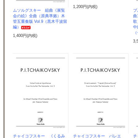
1,200円(内税)
ムソルグスキー 組曲《展覧
ブ
会の絵》全曲（原典準拠）木
曲
管五重奏版 Vol.9（黒木千波留
歌
編）
中
（
1,400円(内税)
3,
チャイコフスキー 《くるみ
チャイコフスキー バレエ
チ