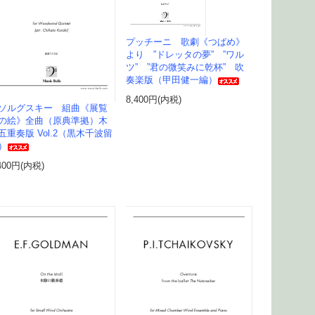
プッチーニ 歌劇《つばめ》
より ”ドレッタの夢” ”ワル
ツ” ”君の微笑みに乾杯” 吹
奏楽版（甲田健一編）
8,400円(内税)
ソルグスキー 組曲《展覧
の絵》全曲（原典準拠）木
五重奏版 Vol.2（黒木千波留
）
400円(内税)