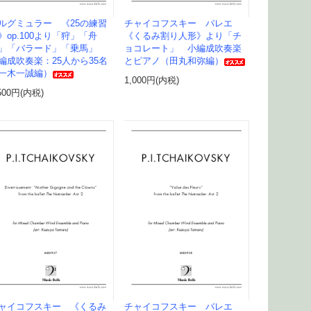
ルグミュラー 《25の練習
チャイコフスキー バレエ
》op.100より「狩」「舟
《くるみ割り人形》より「チ
」「バラード」「乗馬」
ョコレート」 小編成吹奏楽
編成吹奏楽：25人から35名
とピアノ（田丸和弥編）
一木一誠編）
1,000円(内税)
500円(内税)
ャイコフスキー 《くるみ
チャイコフスキー バレエ