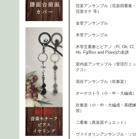
弦楽アンサンブル（弦楽四重奏・
弦楽オケ 等）
金管アンサンブル
木管アンサンブル
木管五重奏とピアノ（Fl, Ob, Cl,
Hn, Fg/Bsn and Piano)の楽譜
室内楽アンサンブル（管弦打ミッ
クス）
混合アンサンブル（吹奏楽）
オーケストラ（小・中・大編成）
吹奏楽（小・中・大編成・基礎練
習）
二重奏（異楽器デュエット）
ヴァイオリンアンサンブル・ソロ