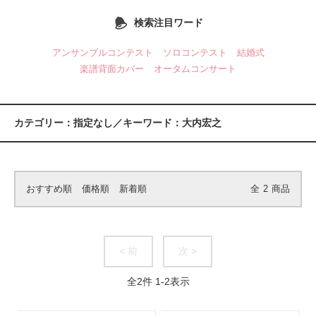
検索注目ワード
アンサンブルコンテスト
ソロコンテスト
結婚式
楽譜背面カバー
オータムコンサート
カテゴリー：指定なし／キーワード：大内宏之
おすすめ順
価格順
新着順
全
2
商品
< 前
次 >
全
2
件
1
-
2
表示