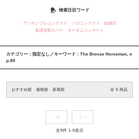
検索注目ワード
アンサンブルコンテスト
ソロコンテスト
結婚式
楽譜背面カバー
オータムコンサート
カテゴリー：指定なし／キーワード：The Bronze Horseman, o
p.89
おすすめ順
価格順
新着順
全
9
商品
< 前
次 >
全
9
件
1
-
9
表示