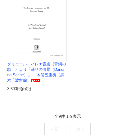
グリエール バレエ音楽《青銅の
騎士》より「踊りの情景（Danci
ng Scene）」 木管五重奏（黒
木千波留編）
3,600円(内税)
全
9
件
1
-
9
表示
< 前
次 >