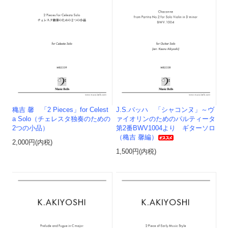
穐吉 馨 「2 Pieces」for Celest
J.S.バッハ 「シャコンヌ」～ヴ
a Solo（チェレスタ独奏のための
ァイオリンのためのパルティータ
2つの小品）
第2番BWV1004より ギターソロ
（穐吉 馨編）
2,000円(内税)
1,500円(内税)