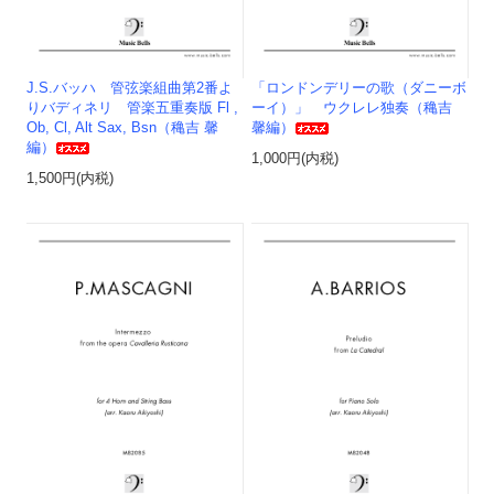
J.S.バッハ 管弦楽組曲第2番よ
「ロンドンデリーの歌（ダニーボ
りバディネリ 管楽五重奏版 Fl ,
ーイ）」 ウクレレ独奏（穐吉
Ob, Cl, Alt Sax, Bsn（穐吉 馨
馨編）
編）
1,000円(内税)
1,500円(内税)