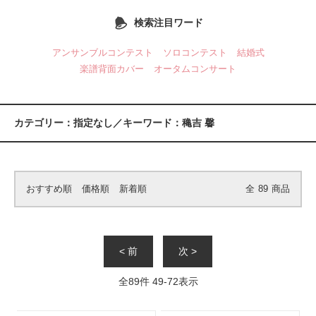
検索注目ワード
アンサンブルコンテスト
ソロコンテスト
結婚式
楽譜背面カバー
オータムコンサート
カテゴリー：指定なし／キーワード：穐吉 馨
おすすめ順
価格順
新着順
全
89
商品
< 前
次 >
全
89
件
49
-
72
表示