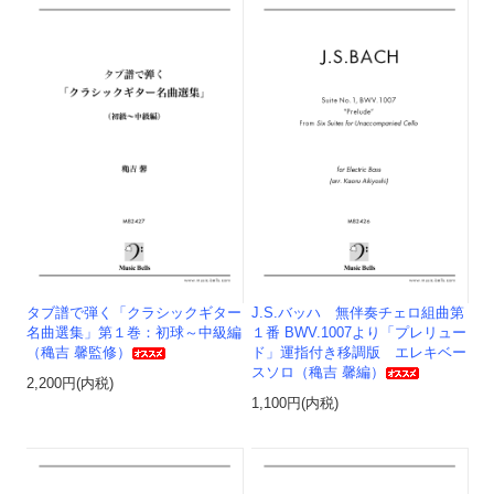
タブ譜で弾く「クラシックギター
J.S.バッハ 無伴奏チェロ組曲第
名曲選集」第１巻：初球～中級編
１番 BWV.1007より「プレリュー
（穐吉 馨監修）
ド」運指付き移調版 エレキベー
スソロ（穐吉 馨編）
2,200円(内税)
1,100円(内税)