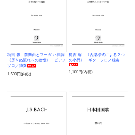
穐吉 馨 前奏曲とフーガ ハ長調
穐吉 馨 《古楽様式による２つ
《尽きぬ流れへの追憶》 ピアノ
の小品》 ギターソロ／独奏
ソロ／独奏
1,100円(内税)
1,500円(内税)