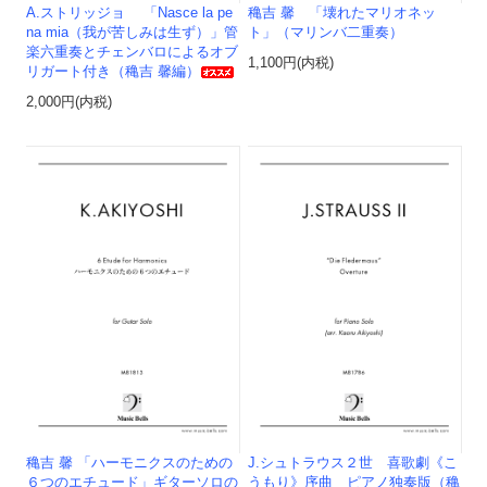
A.ストリッジョ 「Nasce la pe
穐吉 馨 「壊れたマリオネッ
na mia（我が苦しみは生ず）」管
ト」（マリンバ二重奏）
楽六重奏とチェンバロによるオブ
1,100円(内税)
リガート付き（穐吉 馨編）
2,000円(内税)
穐吉 馨 「ハーモニクスのための
J.シュトラウス２世 喜歌劇《こ
６つのエチュード」ギターソロの
うもり》序曲 ピアノ独奏版（穐