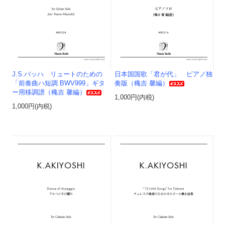
J.S.バッハ リュートのための
日本国国歌「君が代」 ピアノ独
「前奏曲ハ短調 BWV999」ギタ
奏版（穐吉 馨編）
ー用移調譜（穐吉 馨編）
1,000円(内税)
1,000円(内税)