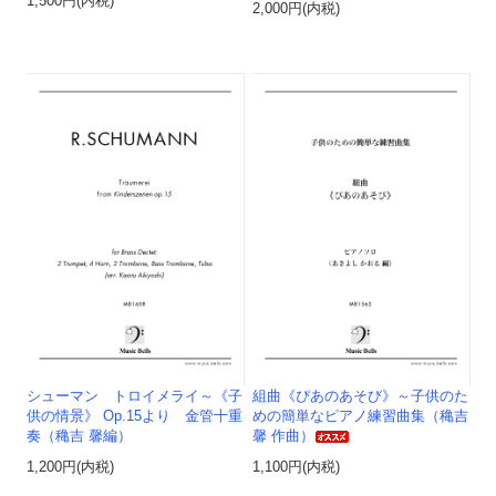
1,500円(内税)
2,000円(内税)
シューマン トロイメライ～《子
組曲《ぴあのあそび》～子供のた
供の情景》 Op.15より 金管十重
めの簡単なピアノ練習曲集（穐吉
奏（穐吉 馨編）
馨 作曲）
1,200円(内税)
1,100円(内税)