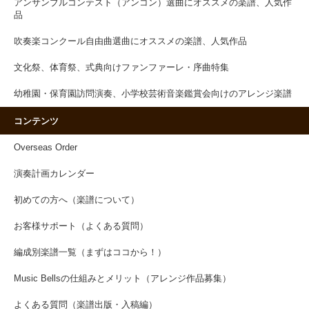
アンサンブルコンテスト（アンコン）選曲にオススメの楽譜、人気作
品
吹奏楽コンクール自由曲選曲にオススメの楽譜、人気作品
文化祭、体育祭、式典向けファンファーレ・序曲特集
幼稚園・保育園訪問演奏、小学校芸術音楽鑑賞会向けのアレンジ楽譜
コンテンツ
Overseas Order
演奏計画カレンダー
初めての方へ（楽譜について）
お客様サポート（よくある質問）
編成別楽譜一覧（まずはココから！）
Music Bellsの仕組みとメリット（アレンジ作品募集）
よくある質問（楽譜出版・入稿編）