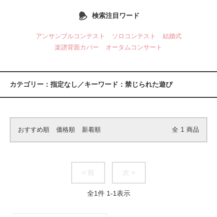
検索注目ワード
アンサンブルコンテスト
ソロコンテスト
結婚式
楽譜背面カバー
オータムコンサート
カテゴリー：指定なし／キーワード：禁じられた遊び
おすすめ順
価格順
新着順
全
1
商品
< 前
次 >
全
1
件
1
-
1
表示