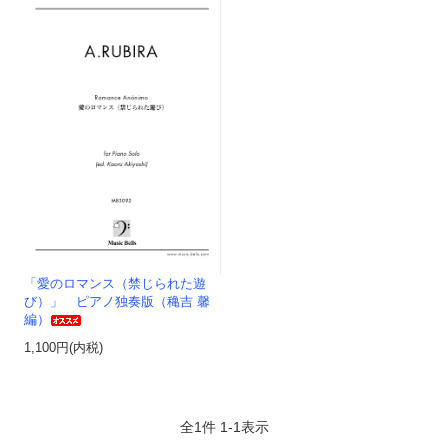
「愛のロマンス（禁じられた遊
び）」 ピアノ独奏版（穐吉 馨
編）
1,100円(内税)
全
1
件
1
-
1
表示