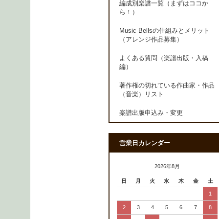
編成別楽譜一覧（まずはココか
ら！）
Music Bellsの仕組みとメリット
（アレンジ作品募集）
よくある質問（楽譜出版・入稿
編）
著作権の切れている作曲家・作品
（音楽）リスト
楽譜出版申込み・変更
営業日カレンダー
2026年8月
日
月
火
水
木
金
土
1
2
3
4
5
6
7
8