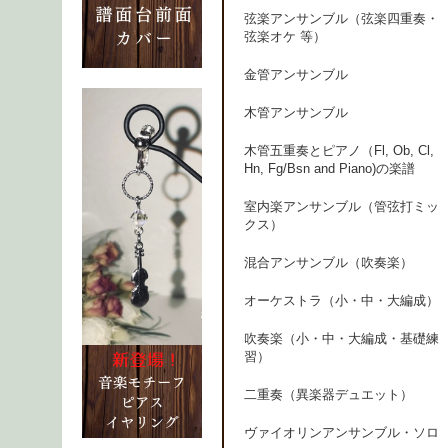
弦楽アンサンブル（弦楽四重奏・
弦楽オケ 等）
金管アンサンブル
木管アンサンブル
木管五重奏とピアノ（Fl, Ob, Cl,
Hn, Fg/Bsn and Piano)の楽譜
室内楽アンサンブル（管弦打ミッ
クス）
混合アンサンブル（吹奏楽）
オーケストラ（小・中・大編成）
吹奏楽（小・中・大編成・基礎練
習）
二重奏（異楽器デュエット）
ヴァイオリンアンサンブル・ソロ