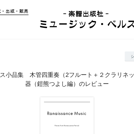
ス小品集 木管四重奏（2フルート＋２クラリネ
器（鎧熊つよし編）のレビュー