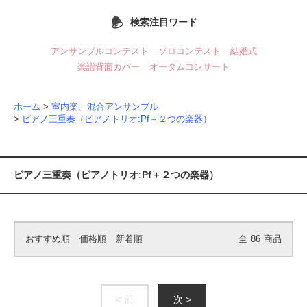
検索注目ワード
アンサンブルコンテスト
ソロコンテスト
結婚式
楽譜背面カバー
オータムコンサート
ホーム
>
室内楽、混合アンサンブル
>
ピアノ三重奏（ピアノトリオ:Pf＋２つの楽器）
ピアノ三重奏（ピアノトリオ:Pf＋２つの楽器）
おすすめ順
価格順
新着順
全
86
商品
< 前
次 >