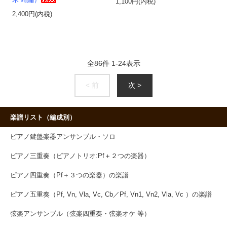
木 靖編）
1,100円(内税)
2,400円(内税)
全
86
件
1
-
24
表示
< 前
次 >
楽譜リスト（編成別）
ピアノ鍵盤楽器アンサンブル・ソロ
ピアノ三重奏（ピアノトリオ:Pf＋２つの楽器）
ピアノ四重奏（Pf＋３つの楽器）の楽譜
ピアノ五重奏（Pf, Vn, Vla, Vc, Cb／Pf, Vn1, Vn2, Vla, Vc ）の楽譜
弦楽アンサンブル（弦楽四重奏・弦楽オケ 等）