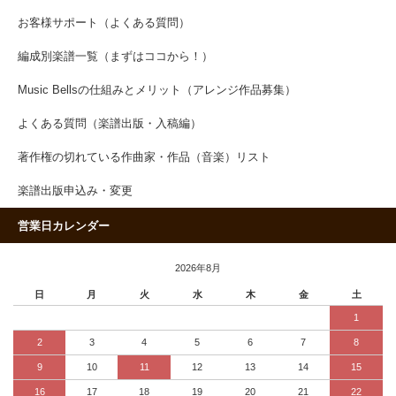
お客様サポート（よくある質問）
編成別楽譜一覧（まずはココから！）
Music Bellsの仕組みとメリット（アレンジ作品募集）
よくある質問（楽譜出版・入稿編）
著作権の切れている作曲家・作品（音楽）リスト
楽譜出版申込み・変更
営業日カレンダー
2026年8月
日
月
火
水
木
金
土
1
2
3
4
5
6
7
8
9
10
11
12
13
14
15
16
17
18
19
20
21
22