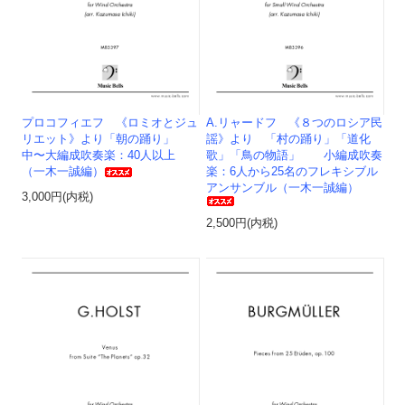
プロコフィエフ 《ロミオとジュ
A.リャードフ 《８つのロシア民
リエット》より「朝の踊り」
謡》より 「村の踊り」「道化
中〜大編成吹奏楽：40人以上
歌」「鳥の物語」 小編成吹奏
（一木一誠編）
楽：6人から25名のフレキシブル
アンサンブル（一木一誠編）
3,000円(内税)
2,500円(内税)