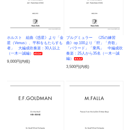
ホルスト 組曲《惑星》より「金
ブルグミュラー 《25の練習
星（Venus）、平和をもたらすも
曲》op.100より「狩」「舟歌」
者」 大編成吹奏楽：30人以上
「バラード」「乗馬」 中編成吹
（一木一誠編）
奏楽：25人から35名（一木一誠
編）
9,000円(内税)
3,500円(内税)