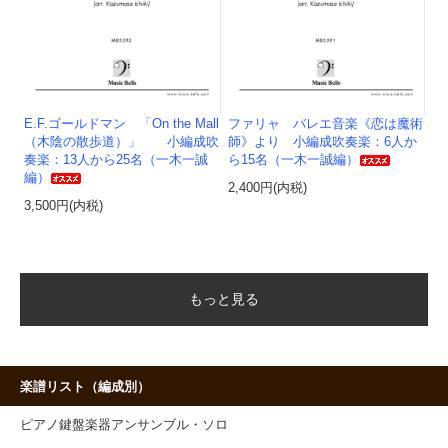
E.F.ゴールドマン 「On the Mall
ファリャ バレエ音楽《恋は魔術
（木陰の散歩道）」 小編成吹
師》より 小編成吹奏楽：6人か
奏楽：13人から25名（一木一誠
ら15名（一木一誠編）
編）
2,400円(内税)
3,500円(内税)
もっと見る
楽譜リスト（編成別）
ピアノ鍵盤楽器アンサンブル・ソロ