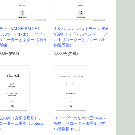
ティ VALSE-BALLET
J.S.バッハ パストラーレ BW
ワルツ・バレエ） ソプラ
V590 より「アルマンド」 ア
リコーダーとギター（坪内
ルトリコーダーとギター（坪
郎編）
内達郎編）
000円(内税)
1,000円(内税)
虫の声（文部省唱歌）」
リコーダーのための三つの小
コーダー二重奏（proteus
舞曲 リコーダー四重奏（古
）
い音楽帳 作曲）