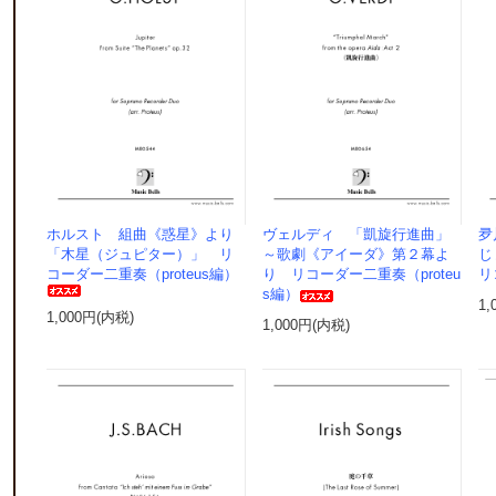
ホルスト 組曲《惑星》より
ヴェルディ 「凱旋行進曲」
夛
「木星（ジュピター）」 リ
～歌劇《アイーダ》第２幕よ
じ
コーダー二重奏（proteus編）
り リコーダー二重奏（proteu
リ
s編）
1,
1,000円(内税)
1,000円(内税)