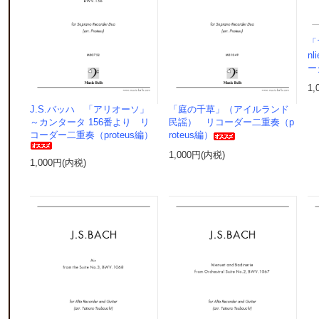
「
n
ー
1,
J.S.バッハ 「アリオーソ」
「庭の千草」（アイルランド
～カンタータ 156番より リ
民謡） リコーダー二重奏（p
コーダー二重奏（proteus編）
roteus編）
1,000円(内税)
1,000円(内税)