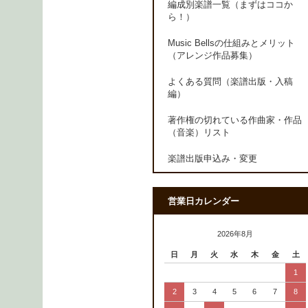
編成別楽譜一覧（まずはココか
ら！）
Music Bellsの仕組みとメリット
（アレンジ作品募集）
よくある質問（楽譜出版・入稿
編）
著作権の切れている作曲家・作品
（音楽）リスト
楽譜出版申込み・変更
営業日カレンダー
2026年8月
日
月
火
水
木
金
土
1
2
3
4
5
6
7
8