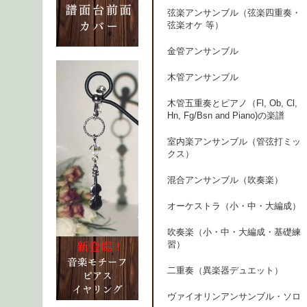
弦楽アンサンブル（弦楽四重奏・
弦楽オケ 等）
金管アンサンブル
木管アンサンブル
木管五重奏とピアノ（Fl, Ob, Cl,
Hn, Fg/Bsn and Piano)の楽譜
室内楽アンサンブル（管弦打ミッ
クス）
混合アンサンブル（吹奏楽）
オーケストラ（小・中・大編成）
吹奏楽（小・中・大編成・基礎練
習）
二重奏（異楽器デュエット）
ヴァイオリンアンサンブル・ソロ