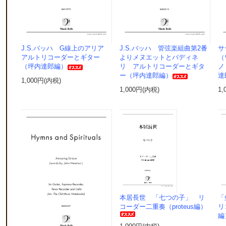
J.S.バッハ G線上のアリア
J.S.バッハ 管弦楽組曲第2番
サ
アルトリコーダーとギター
よりメヌエットとバディネ
（
（坪内達郎編）
リ アルトリコーダーとギタ
ノ
ー（坪内達郎編）
達
1,000円(内税)
1,000円(内税)
1,
本居長世 「七つの子」 リ
「
コーダー二重奏（proteus編）
リ
編