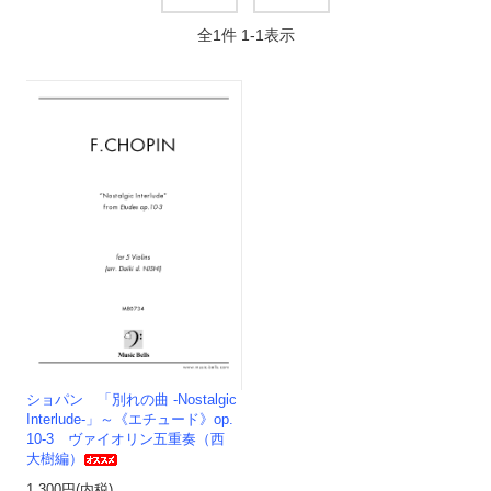
全
1
件
1
-
1
表示
ショパン 「別れの曲 -Nostalgic
Interlude-」～《エチュード》op.
10-3 ヴァイオリン五重奏（西
大樹編）
1,300円(内税)