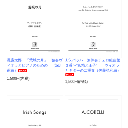
瀧廉太郎 「荒城の月」 独奏ヴ
J.S.バッハ 無伴奏チェロ組曲第
ィオラとピアノのための （深川
３番〜“妖精と王子” ヴィオラ
甫編）
とギターの二重奏（佐藤弘和編）
1,500円(内税)
1,500円(内税)