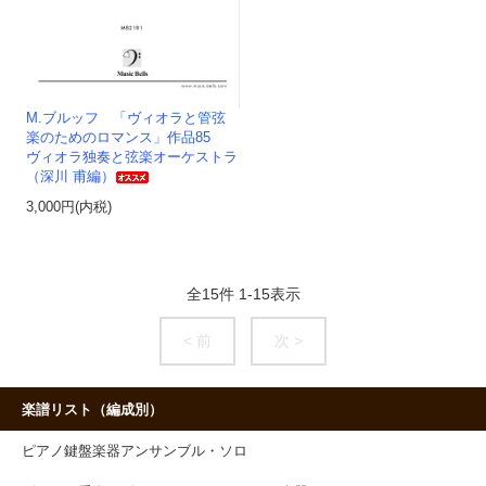
M.ブルッフ 「ヴィオラと管弦
楽のためのロマンス」作品85
ヴィオラ独奏と弦楽オーケストラ
（深川 甫編）
3,000円(内税)
全
15
件
1
-
15
表示
< 前
次 >
楽譜リスト（編成別）
ピアノ鍵盤楽器アンサンブル・ソロ