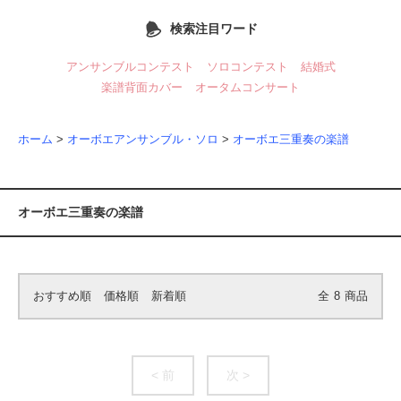
検索注目ワード
アンサンブルコンテスト
ソロコンテスト
結婚式
楽譜背面カバー
オータムコンサート
ホーム
>
オーボエアンサンブル・ソロ
>
オーボエ三重奏の楽譜
オーボエ三重奏の楽譜
おすすめ順
価格順
新着順
全
8
商品
< 前
次 >