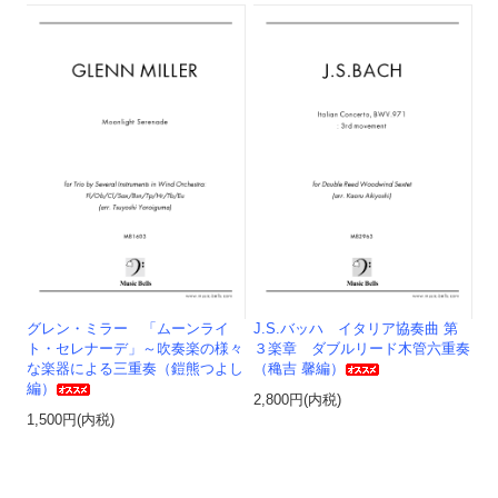
グレン・ミラー 「ムーンライ
J.S.バッハ イタリア協奏曲 第
ト・セレナーデ」～吹奏楽の様々
３楽章 ダブルリード木管六重奏
な楽器による三重奏（鎧熊つよし
（穐吉 馨編）
編）
2,800円(内税)
1,500円(内税)