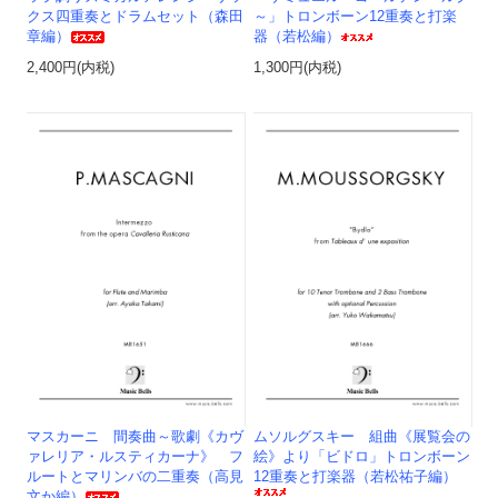
クス四重奏とドラムセット（森田
～」トロンボーン12重奏と打楽
章編）
器（若松編）
2,400円(内税)
1,300円(内税)
マスカーニ 間奏曲～歌劇《カヴ
ムソルグスキー 組曲《展覧会の
ァレリア・ルスティカーナ》 フ
絵》より「ビドロ」トロンボーン
ルートとマリンバの二重奏（高見
12重奏と打楽器（若松祐子編）
文か編）