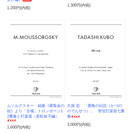
1,300円(内税)
1,200円(内税)
ムソルグスキー 組曲《展覧会の
久保 忠 「鹿角の伝説（かづの
絵》より「古城」トロンボーン1
のでんせつ）」 管弦打楽器七重
2重奏と打楽器（若松祐子編）
奏
3,000円(内税)
1,600円(内税)