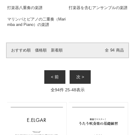
打楽器八重奏の楽譜
打楽器を含むアンサンブルの楽譜
マリンバとピアノの二重奏（Mari
mba and Piano）の楽譜
おすすめ順
価格順
新着順
全
94
商品
< 前
次 >
全
94
件
25
-
48
表示