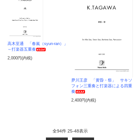
高木至通 「春嵐（syun-ran）」
～打楽器五重奏
2,000円(内税)
夛川王彦 「黄昏・祭」 サキソ
フォン三重奏と打楽器による四重
奏
2,400円(内税)
全
94
件
25
-
48
表示