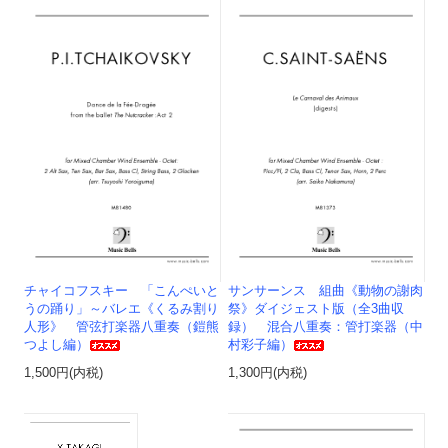
チャイコフスキー 「こんぺいと
サンサーンス 組曲《動物の謝肉
うの踊り」～バレエ《くるみ割り
祭》ダイジェスト版（全3曲収
人形》 管弦打楽器八重奏（鎧熊
録） 混合八重奏：管打楽器（中
つよし編）
村彩子編）
1,500円(内税)
1,300円(内税)