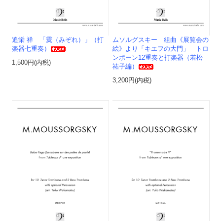
追栄 祥 「霙（みぞれ）」（打
ムソルグスキー 組曲《展覧会の
楽器七重奏）
絵》より「キエフの大門」 トロ
ンボーン12重奏と打楽器（若松
1,500円(内税)
祐子編）
3,200円(内税)