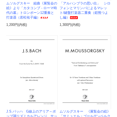
ムソルグスキー 組曲《展覧会の
「アルハンブラの思い出」 シロ
絵》より「カタコンブ - ローマ時
フォンとマリンバによるマレッ
代の墓」トロンボーン12重奏と
ト/鍵盤打楽器二重奏（鎧熊つよ
打楽器（若松祐子編）
し編）
1,200円(内税)
1,300円(内税)
J.S.バッハ G線上のアリア～ポ
ムソルグスキー 《展覧会の絵》
ップ調リズミカルアレンジ サッ
「サミュエル・ゴールデンベルク