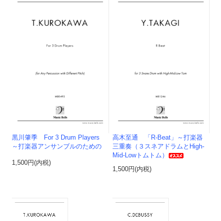
黒川肇季 For 3 Drum Players
高木至通 「R-Beat」～打楽器
～打楽器アンサンブルのための
三重奏（３スネアドラムとHigh-
Mid-Lowトムトム）
1,500円(内税)
1,500円(内税)