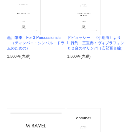
黒川肇季 For 3 Percussionists
ドビュッシー 《小組曲》より
（ティンパニ・シンバル・ドラ
II.行列 三重奏：ヴィブラフォン
ムのための）
と２台のマリンバ（安部百合編）
1,500円(内税)
1,500円(内税)