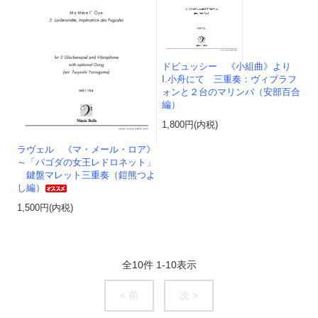
ドビュッシー 《小組曲》より
I.小舟にて 三重奏：ヴィブラフ
ォンと２台のマリンバ（安部百合
編）
1,800円(内税)
ラヴェル 《マ・メール・ロア》
～「パゴダの女王レドロネット」
鍵盤マレット三重奏（鎧熊つよ
し編）
1,500円(内税)
全
10
件
1
-
10
表示
< 前
次 >