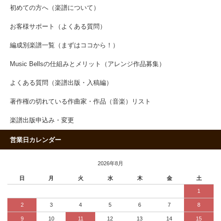
初めての方へ（楽譜について）
お客様サポート（よくある質問）
編成別楽譜一覧（まずはココから！）
Music Bellsの仕組みとメリット（アレンジ作品募集）
よくある質問（楽譜出版・入稿編）
著作権の切れている作曲家・作品（音楽）リスト
楽譜出版申込み・変更
営業日カレンダー
2026年8月
日
月
火
水
木
金
土
1
2
3
4
5
6
7
8
9
10
11
12
13
14
15