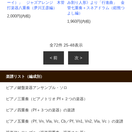
ーイ）」 ジャズアレンジ 木管
み割り人形》より「行進曲」 金
打楽器八重奏（夛川王彦編）
管七重奏＋スネアドラム（鎧熊つ
よし編）
2,000円(内税)
1,960円(内税)
全
72
件
25
-
48
表示
< 前
次 >
楽譜リスト（編成別）
ピアノ鍵盤楽器アンサンブル・ソロ
ピアノ三重奏（ピアノトリオ:Pf＋２つの楽器）
ピアノ四重奏（Pf＋３つの楽器）の楽譜
ピアノ五重奏（Pf, Vn, Vla, Vc, Cb／Pf, Vn1, Vn2, Vla, Vc ）の楽譜