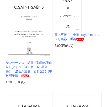
高木至通 「春嵐（syun-ran）」
～打楽器五重奏
2,000円(内税)
サンサーンス 組曲《動物の謝肉
祭》ダイジェスト版（全3曲収
録） 混合八重奏：管打楽器（中
村彩子編）
1,300円(内税)