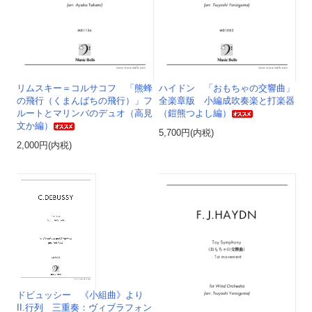
リムスキー＝コルサコフ 「熊蜂
ハイドン 「おもちゃの交響曲」
の飛行（くまんばちの飛行）」フ
全楽章版 小編成吹奏楽と打楽器
ルートとマリンバのデュオ（高見
（鎧熊つよし編）
文か編）
5,700円(内税)
2,000円(内税)
ドビュッシー 《小組曲》より
II.行列 三重奏：ヴィブラフォン