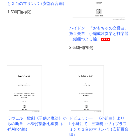
と２台のマリンバ（安部百合編）
1,500円(内税)
ハイドン 「おもちゃの交響曲」
第１楽章 小編成吹奏楽と打楽器
（鎧熊つよし編）
2,680円(内税)
ラヴェル 歌劇《子供と魔法》か
ドビュッシー 《小組曲》より
らの断章 木管打楽器七重奏（Ji
I.小舟にて 三重奏：ヴィブラフ
ef Airion編）
ォンと２台のマリンバ（安部百合
編）