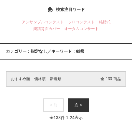
検索注目ワード
アンサンブルコンテスト
ソロコンテスト
結婚式
楽譜背面カバー
オータムコンサート
カテゴリー：指定なし／キーワード：鎧熊
おすすめ順
価格順
新着順
全
133
商品
< 前
次 >
全
133
件
1
-
24
表示