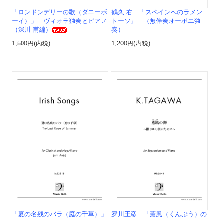
「ロンドンデリーの歌（ダニーボ
鶴久 右 「スペインへのラメン
ーイ）」 ヴィオラ独奏とピアノ
トーソ」 （無伴奏オーボエ独
（深川 甫編）
奏）
1,500円(内税)
1,200円(内税)
「夏の名残のバラ（庭の千草）」
夛川王彦 「薫風（くんぷう）の