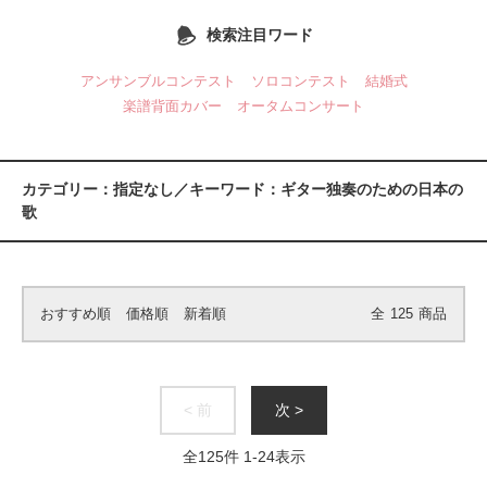
検索注目ワード
アンサンブルコンテスト
ソロコンテスト
結婚式
楽譜背面カバー
オータムコンサート
カテゴリー：指定なし／キーワード：ギター独奏のための日本の
歌
おすすめ順
価格順
新着順
全
125
商品
< 前
次 >
全
125
件
1
-
24
表示