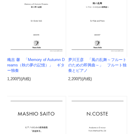
穐吉 馨 「Memory of Autumn D
夛川王彦 「風の乱舞～フルート
reams（秋の夢の記憶）」 ギタ
のための即興曲～」 フルート独
ー独奏
奏とピアノ
1,200円(内税)
2,200円(内税)