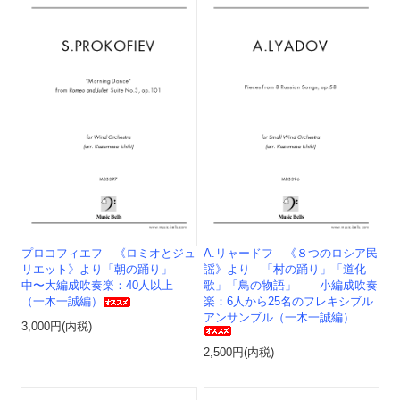
プロコフィエフ 《ロミオとジュ
A.リャードフ 《８つのロシア民
リエット》より「朝の踊り」
謡》より 「村の踊り」「道化
中〜大編成吹奏楽：40人以上
歌」「鳥の物語」 小編成吹奏
（一木一誠編）
楽：6人から25名のフレキシブル
アンサンブル（一木一誠編）
3,000円(内税)
2,500円(内税)