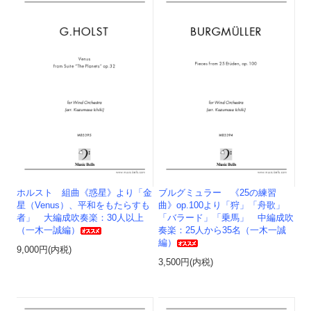
ホルスト 組曲《惑星》より「金
ブルグミュラー 《25の練習
星（Venus）、平和をもたらすも
曲》op.100より「狩」「舟歌」
者」 大編成吹奏楽：30人以上
「バラード」「乗馬」 中編成吹
（一木一誠編）
奏楽：25人から35名（一木一誠
編）
9,000円(内税)
3,500円(内税)