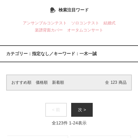
検索注目ワード
アンサンブルコンテスト
ソロコンテスト
結婚式
楽譜背面カバー
オータムコンサート
カテゴリー：指定なし／キーワード：一木一誠
おすすめ順
価格順
新着順
全
123
商品
< 前
次 >
全
123
件
1
-
24
表示