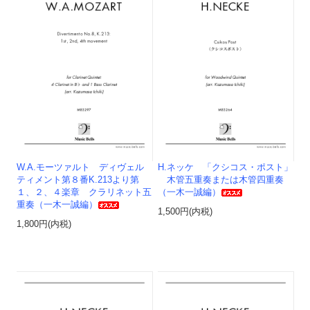
W.A.モーツァルト ディヴェル
H.ネッケ 「クシコス・ポスト」
ティメント第８番K.213より第
木管五重奏または木管四重奏
１、２、４楽章 クラリネット五
（一木一誠編）
重奏（一木一誠編）
1,500円(内税)
1,800円(内税)