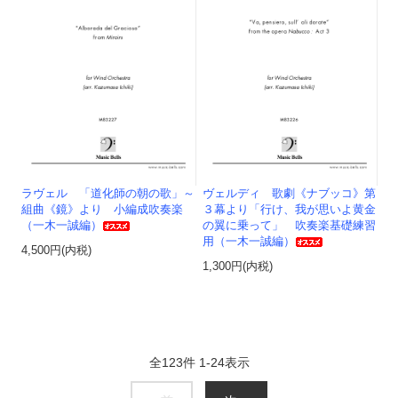
ラヴェル 「道化師の朝の歌」～
ヴェルディ 歌劇《ナブッコ》第
組曲《鏡》より 小編成吹奏楽
３幕より「行け、我が思いよ黄金
（一木一誠編）
の翼に乗って」 吹奏楽基礎練習
用（一木一誠編）
4,500円(内税)
1,300円(内税)
全
123
件
1
-
24
表示