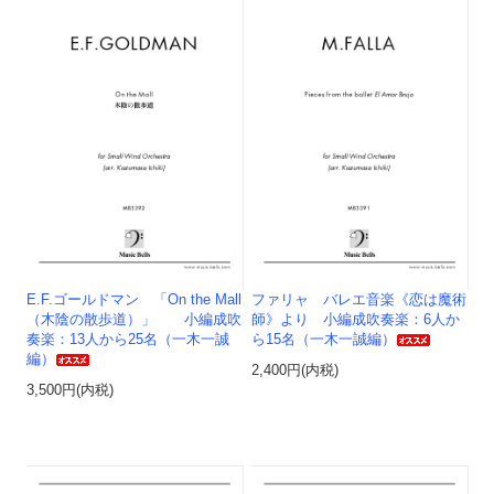
E.F.ゴールドマン 「On the Mall
ファリャ バレエ音楽《恋は魔術
（木陰の散歩道）」 小編成吹
師》より 小編成吹奏楽：6人か
奏楽：13人から25名（一木一誠
ら15名（一木一誠編）
編）
2,400円(内税)
3,500円(内税)