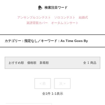
検索注目ワード
アンサンブルコンテスト
ソロコンテスト
結婚式
楽譜背面カバー
オータムコンサート
カテゴリー：指定なし／キーワード：As Time Goes By
おすすめ順
価格順
新着順
全
1
商品
< 前
次 >
全
1
件
1
-
1
表示