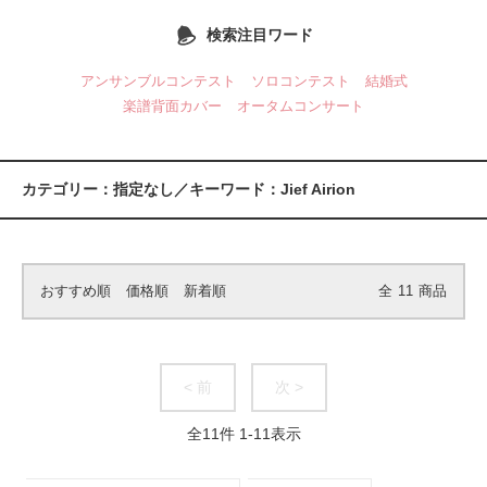
検索注目ワード
アンサンブルコンテスト
ソロコンテスト
結婚式
楽譜背面カバー
オータムコンサート
カテゴリー：指定なし／キーワード：Jief Airion
おすすめ順
価格順
新着順
全
11
商品
< 前
次 >
全
11
件
1
-
11
表示