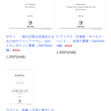
サティ 「猿の王様を目覚めさせ
C.アイヴス 行進曲「サーカス・
るためのファンファーレ」ほか
バンド」 金管六重奏（Jief Airio
トロンボーン二重奏（Jief Airion
n編）
編）
2,400円(内税)
1,200円(内税)
ラヴェル 歌劇《子供と魔法》か