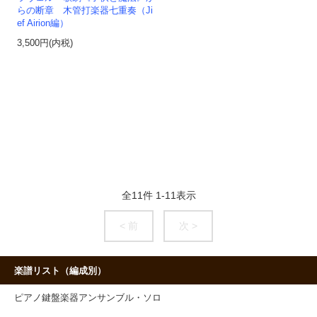
らの断章 木管打楽器七重奏（Ji
ef Airion編）
3,500円(内税)
全
11
件
1
-
11
表示
< 前
次 >
楽譜リスト（編成別）
ピアノ鍵盤楽器アンサンブル・ソロ