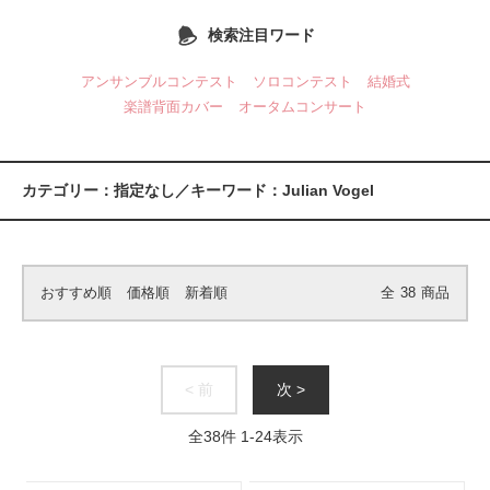
検索注目ワード
アンサンブルコンテスト
ソロコンテスト
結婚式
楽譜背面カバー
オータムコンサート
カテゴリー：指定なし／キーワード：Julian Vogel
おすすめ順
価格順
新着順
全
38
商品
< 前
次 >
全
38
件
1
-
24
表示