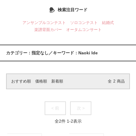
検索注目ワード
アンサンブルコンテスト
ソロコンテスト
結婚式
楽譜背面カバー
オータムコンサート
カテゴリー：指定なし／キーワード：Naoki Ide
おすすめ順
価格順
新着順
全
2
商品
< 前
次 >
全
2
件
1
-
2
表示