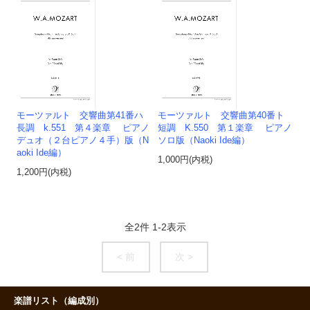
モーツァルト 交響曲第41番ハ
モーツァルト 交響曲第40番ト
長調 k.551 第４楽章 ピアノ
短調 K.550 第１楽章 ピアノ
デュオ（２台ピアノ４手）版（N
ソロ版（Naoki Ide編）
aoki Ide編）
1,000円(内税)
1,200円(内税)
全
2
件
1
-
2
表示
< 前
次 >
楽譜リスト（編成別）