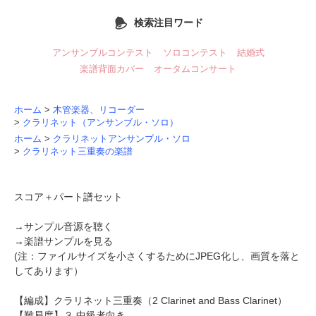
検索注目ワード
アンサンブルコンテスト
ソロコンテスト
結婚式
楽譜背面カバー
オータムコンサート
ホーム
>
木管楽器、リコーダー
>
クラリネット（アンサンブル・ソロ）
ホーム
>
クラリネットアンサンブル・ソロ
>
クラリネット三重奏の楽譜
スコア＋パート譜セット
→
サンプル音源を聴く
→
楽譜サンプルを見る
(注：ファイルサイズを小さくするためにJPEG化し、画質を落と
してあります）
【編成】
クラリネット三重奏
（2 Clarinet and Bass Clarinet）
【難易度】３.中級者向き