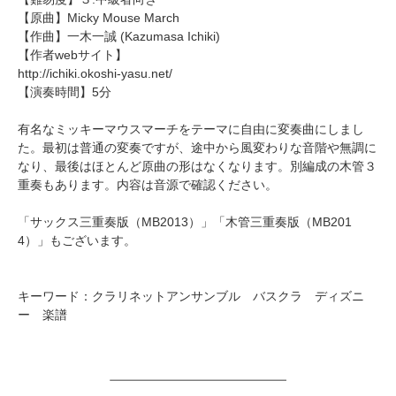
【原曲】Micky Mouse March
【作曲】
一木一誠
(Kazumasa Ichiki)
【作者webサイト】
http://ichiki.okoshi-yasu.net/
【演奏時間】5分
有名なミッキーマウスマーチをテーマに自由に変奏曲にしまし
た。最初は普通の変奏ですが、途中から風変わりな音階や無調に
なり、最後はほとんど原曲の形はなくなります。別編成の木管３
重奏もあります。内容は音源で確認ください。
「
サックス三重奏版（MB2013）
」「
木管三重奏版（MB201
4）
」もございます。
キーワード：クラリネットアンサンブル バスクラ ディズニ
ー 楽譜