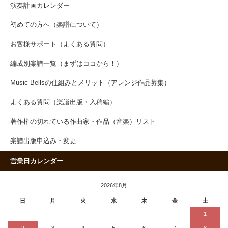
演奏計画カレンダー
初めての方へ（楽譜について）
お客様サポート（よくある質問）
編成別楽譜一覧（まずはココから！）
Music Bellsの仕組みとメリット（アレンジ作品募集）
よくある質問（楽譜出版・入稿編）
著作権の切れている作曲家・作品（音楽）リスト
楽譜出版申込み・変更
営業日カレンダー
2026年8月
日
月
火
水
木
金
土
1
2
3
4
5
6
7
8