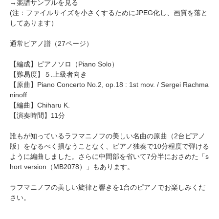
→
楽譜サンプルを見る
(注：ファイルサイズを小さくするためにJPEG化し、画質を落と
してあります）
通常ピアノ譜（27ページ）
【編成】
ピアノソロ
（Piano Solo）
【難易度】５.上級者向き
【原曲】Piano Concerto No.2, op.18 : 1st mov. / Sergei Rachma
ninoff
【編曲】
Chiharu K.
【演奏時間】11分
誰もが知っているラフマニノフの美しい名曲の原曲（2台ピアノ
版）をなるべく損なうことなく、ピアノ独奏で10分程度で弾ける
ように編曲しました。さらに中間部を省いて7分半におさめた
「s
hort version（MB2078）」
もあります。
ラフマニノフの美しい旋律と響きを1台のピアノでお楽しみくだ
さい。