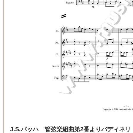
J.S.バッハ 管弦楽組曲第2番よりバディネリ 管楽五重奏