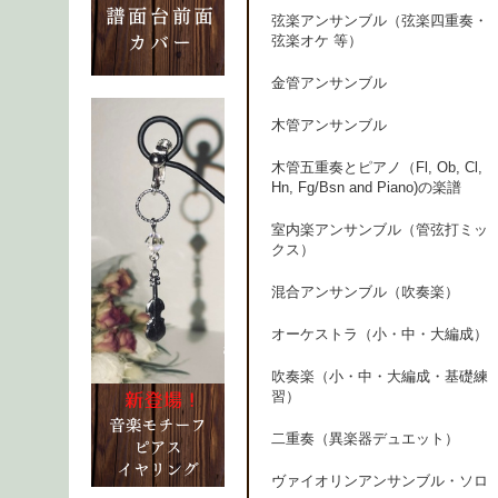
弦楽アンサンブル（弦楽四重奏・
弦楽オケ 等）
金管アンサンブル
木管アンサンブル
木管五重奏とピアノ（Fl, Ob, Cl,
Hn, Fg/Bsn and Piano)の楽譜
室内楽アンサンブル（管弦打ミッ
クス）
混合アンサンブル（吹奏楽）
オーケストラ（小・中・大編成）
吹奏楽（小・中・大編成・基礎練
習）
二重奏（異楽器デュエット）
ヴァイオリンアンサンブル・ソロ