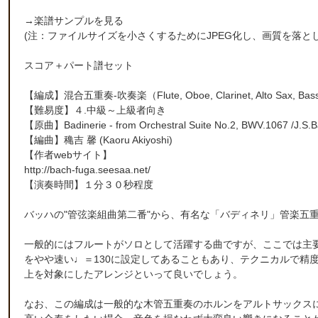
→
楽譜サンプルを見る
(注：ファイルサイズを小さくするためにJPEG化し、画質を落と
スコア＋パート譜セット
【編成】
混合五重奏-吹奏楽
（Flute, Oboe, Clarinet, Alto Sax, B
【難易度】４.中級～上級者向き
【原曲】Badinerie - from Orchestral Suite No.2, BWV.1067 /J.S.
【編曲】
穐吉 馨
(Kaoru Akiyoshi)
【作者webサイト】
http://bach-fuga.seesaa.net/
【演奏時間】１分３０秒程度
バッハの"管弦楽組曲第二番"から、有名な「バディネリ」管楽五
一般的にはフルートがソロとして活躍する曲ですが、ここでは主
をやや速い♩＝130に設定してあることもあり、テクニカルで精
上を対象にしたアレンジといって良いでしょう。
なお、この編成は一般的な木管五重奏のホルンをアルトサックス