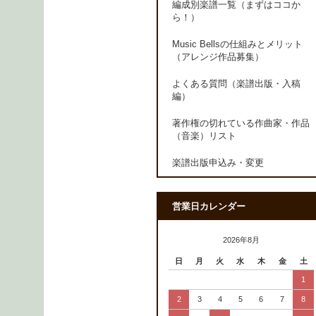
編成別楽譜一覧（まずはココか
ら！）
Music Bellsの仕組みとメリット
（アレンジ作品募集）
よくある質問（楽譜出版・入稿
編）
著作権の切れている作曲家・作品
（音楽）リスト
楽譜出版申込み・変更
営業日カレンダー
2026年8月
日
月
火
水
木
金
土
1
2
3
4
5
6
7
8