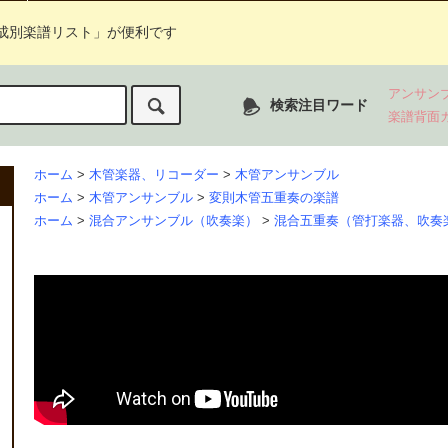
成別楽譜リスト」が便利です
アンサン
検索注目ワード
楽譜背面
ホーム
>
木管楽器、リコーダー
>
木管アンサンブル
ホーム
>
木管アンサンブル
>
変則木管五重奏の楽譜
ホーム
>
混合アンサンブル（吹奏楽）
>
混合五重奏（管打楽器、吹奏