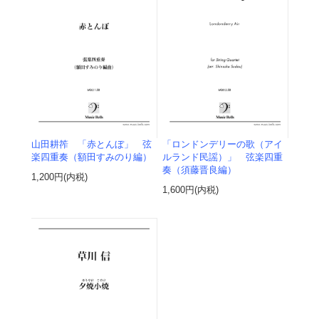
山田耕筰 「赤とんぼ」 弦
「ロンドンデリーの歌（アイ
楽四重奏（額田すみのり編）
ルランド民謡）」 弦楽四重
奏（須藤晋良編）
1,200円(内税)
1,600円(内税)