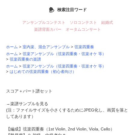
検索注目ワード
アンサンブルコンテスト
ソロコンテスト
結婚式
楽譜背面カバー
オータムコンサート
ホーム
>
室内楽、混合アンサンブル
>
弦楽四重奏
ホーム
>
弦楽アンサンブル（弦楽四重奏・弦楽オケ 等）
>
弦楽四重奏の楽譜
ホーム
>
弦楽アンサンブル（弦楽四重奏・弦楽オケ 等）
>
はじめての弦楽四重奏（初心者向け）
スコア＋パート譜セット
→
楽譜サンプルを見る
(注：ファイルサイズを小さくするためにJPEG化し、画質を落と
してあります）
【編成】
弦楽四重奏
（1st Violin, 2nd Violin, Viola, Cello）