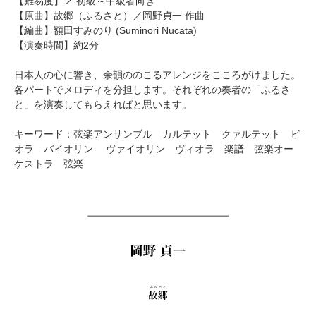
【難易度】２.初級～中級者向き
【原曲】
故郷（ふるさと）
／岡野貞一 作曲
【編曲】
額田すみのり
(Suminori Nucata)
【演奏時間】約2分
日本人の心に響き、余韻ののこるアレンジをこころがけました。
各パートでメロディを分担します。それぞれの奏者の「ふるさ
と」を演奏してもらえればと思います。
キーワード：弦楽アンサンブル カルテット クァルテット ビ
オラ バイオリン ヴァイオリン ヴィオラ 楽譜 弦楽オー
ケストラ 弦楽