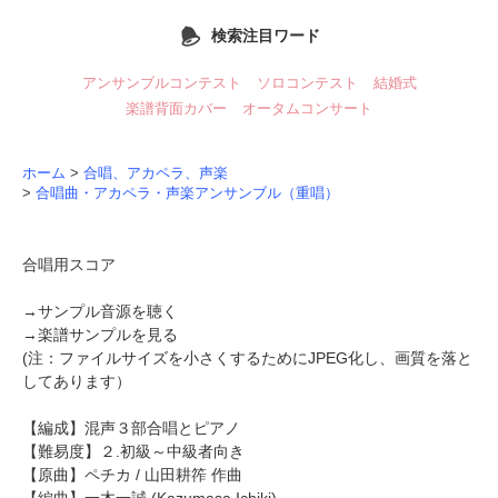
検索注目ワード
アンサンブルコンテスト
ソロコンテスト
結婚式
楽譜背面カバー
オータムコンサート
ホーム
>
合唱、アカペラ、声楽
>
合唱曲・アカペラ・声楽アンサンブル（重唱）
合唱用スコア
→
サンプル音源を聴く
→
楽譜サンプルを見る
(注：ファイルサイズを小さくするためにJPEG化し、画質を落と
してあります）
【編成】混声３部合唱とピアノ
【難易度】２.初級～中級者向き
【原曲】
ペチカ
/ 山田耕筰 作曲
【編曲】
一木一誠
(Kazumasa Ichiki)