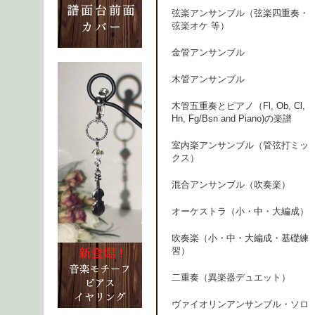
弦楽アンサンブル（弦楽四重奏・
弦楽オケ 等）
金管アンサンブル
木管アンサンブル
木管五重奏とピアノ（Fl, Ob, Cl,
Hn, Fg/Bsn and Piano)の楽譜
室内楽アンサンブル（管弦打ミッ
クス）
混合アンサンブル（吹奏楽）
オーケストラ（小・中・大編成）
吹奏楽（小・中・大編成・基礎練
習）
二重奏（異楽器デュエット）
ヴァイオリンアンサンブル・ソロ