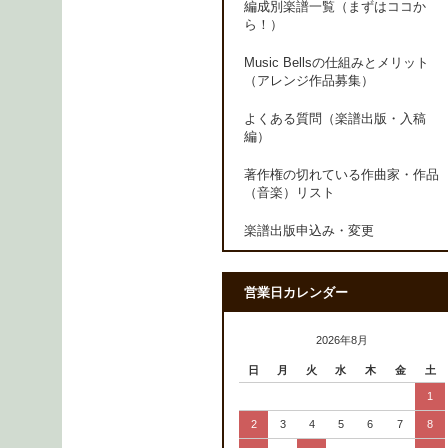
編成別楽譜一覧（まずはココか
ら！）
Music Bellsの仕組みとメリット
（アレンジ作品募集）
よくある質問（楽譜出版・入稿
編）
著作権の切れている作曲家・作品
（音楽）リスト
楽譜出版申込み・変更
営業日カレンダー
2026年8月
日
月
火
水
木
金
土
1
2
3
4
5
6
7
8