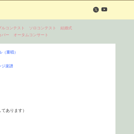
ブルコンテスト
ソロコンテスト
結婚式
カバー
オータムコンサート
ル（重唱）
ンジ楽譜
してあります）