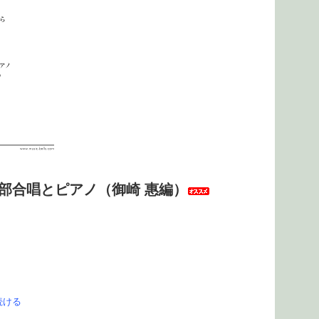
部合唱とピアノ（御崎 惠編）
続ける