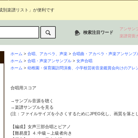
成別楽譜リスト」が便利です
アンサン
検索注目ワード
楽譜背面
ホーム
>
合唱、アカペラ、声楽
>
合唱曲・アカペラ・声楽アンサンブ
ホーム
>
合唱・声楽アンサンブル
>
女声合唱
ホーム
>
幼稚園・保育園訪問演奏、小学校芸術音楽鑑賞会向けのアレ
合唱用スコア
→
サンプル音源を聴く
→
楽譜サンプルを見る
(注：ファイルサイズを小さくするためにJPEG化し、画質を落と
【編成】女声三部合唱とピアノ
【難易度】４.中級～上級者向き