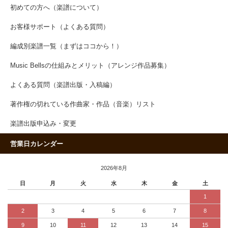
初めての方へ（楽譜について）
お客様サポート（よくある質問）
編成別楽譜一覧（まずはココから！）
Music Bellsの仕組みとメリット（アレンジ作品募集）
よくある質問（楽譜出版・入稿編）
著作権の切れている作曲家・作品（音楽）リスト
楽譜出版申込み・変更
営業日カレンダー
2026年8月
日
月
火
水
木
金
土
1
2
3
4
5
6
7
8
9
10
11
12
13
14
15