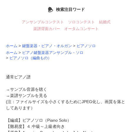
検索注目ワード
アンサンブルコンテスト
ソロコンテスト
結婚式
楽譜背面カバー
オータムコンサート
ホーム
>
鍵盤楽器・ピアノ・オルガン
>
ピアノソロ
ホーム
>
ピアノ鍵盤楽器アンサンブル・ソロ
>
ピアノソロ（編曲もの）
通常ピアノ譜
→
サンプル音源を聴く
→
楽譜サンプルを見る
(注：ファイルサイズを小さくするためにJPEG化し、画質を落と
してあります）
【編成】
ピアノソロ
（Piano Solo）
【難易度】４.中級～上級者向き