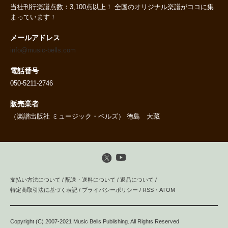
当社刊行楽譜点数：3,100点以上！ 全国のオリジナル楽譜がココに集
まっています！
メールアドレス
info@music-bells.com
電話番号
050-5211-2746
販売業者
（楽譜出版社 ミュージック・ベルズ） 徳島 大藏
支払い方法について
/
配送・送料について
/
返品について
/
特定商取引法に基づく表記
/
プライバシーポリシー
/
RSS
・
ATOM
Copyright (C) 2007-2021 Music Bells Publishing. All Rights Reserved