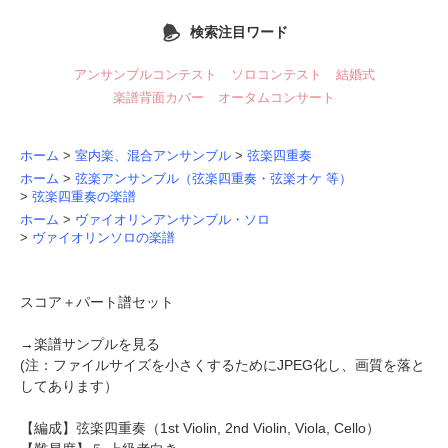
検索注目ワード
アンサンブルコンテスト
ソロコンテスト
結婚式
楽譜背面カバー
オータムコンサート
ホーム
>
室内楽、混合アンサンブル
>
弦楽四重奏
ホーム
>
弦楽アンサンブル（弦楽四重奏・弦楽オケ 等）
>
弦楽四重奏の楽譜
ホーム
>
ヴァイオリンアンサンブル・ソロ
>
ヴァイオリンソロの楽譜
スコア＋パート譜セット
→
楽譜サンプルを見る
(注：ファイルサイズを小さくするためにJPEG化し、画質を落と
してあります）
【編成】
弦楽四重奏
（1st Violin, 2nd Violin, Viola, Cello）